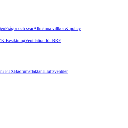
gen
Frågor och svar
Allmänna villkor & policy
K Besiktning
Ventilation för BRF
ni-FTX
Badrumsfläktar
Tilluftsventiler