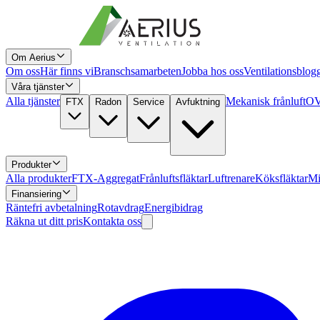
Om Aerius
Om oss
Här finns vi
Branschsamarbeten
Jobba hos oss
Ventilationsblog
Våra tjänster
Alla tjänster
Mekanisk frånluft
OV
FTX
Radon
Service
Avfuktning
Produkter
Alla produkter
FTX-Aggregat
Frånluftsfläktar
Luftrenare
Köksfläktar
Mi
Finansiering
Räntefri avbetalning
Rotavdrag
Energibidrag
Räkna ut ditt pris
Kontakta oss