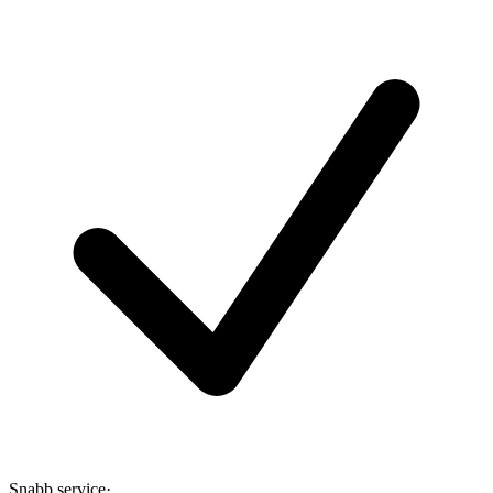
Snabb service
·