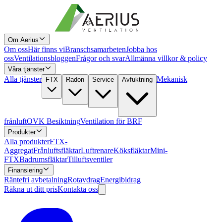
Om Aerius
Om oss
Här finns vi
Branschsamarbeten
Jobba hos
oss
Ventilationsbloggen
Frågor och svar
Allmänna villkor & policy
Våra tjänster
Alla tjänster
Mekanisk
FTX
Radon
Service
Avfuktning
frånluft
OVK Besiktning
Ventilation för BRF
Produkter
Alla produkter
FTX-
Aggregat
Frånluftsfläktar
Luftrenare
Köksfläktar
Mini-
FTX
Badrumsfläktar
Tilluftsventiler
Finansiering
Räntefri avbetalning
Rotavdrag
Energibidrag
Räkna ut ditt pris
Kontakta oss