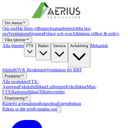
Om Aerius
Om oss
Här finns vi
Branschsamarbeten
Jobba hos
oss
Ventilationsbloggen
Frågor och svar
Allmänna villkor & policy
Våra tjänster
Alla tjänster
Mekanisk
FTX
Radon
Service
Avfuktning
frånluft
OVK Besiktning
Ventilation för BRF
Produkter
Alla produkter
FTX-
Aggregat
Frånluftsfläktar
Luftrenare
Köksfläktar
Mini-
FTX
Badrumsfläktar
Tilluftsventiler
Finansiering
Räntefri avbetalning
Rotavdrag
Energibidrag
Räkna ut ditt pris
Kontakta oss