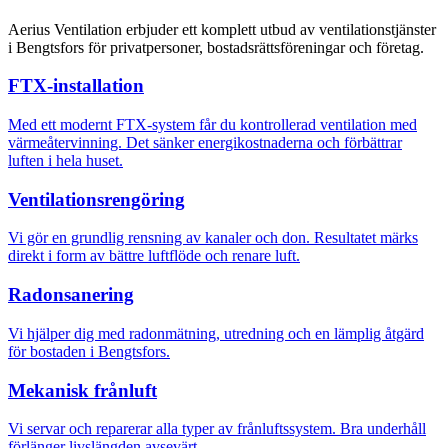
Aerius Ventilation erbjuder ett komplett utbud av ventilationstjänster
i Bengtsfors för privatpersoner, bostadsrättsföreningar och företag.
FTX-installation
Med ett modernt FTX-system får du kontrollerad ventilation med
värmeåtervinning. Det sänker energikostnaderna och förbättrar
luften i hela huset.
Ventilationsrengöring
Vi gör en grundlig rensning av kanaler och don. Resultatet märks
direkt i form av bättre luftflöde och renare luft.
Radonsanering
Vi hjälper dig med radonmätning, utredning och en lämplig åtgärd
för bostaden i Bengtsfors.
Mekanisk frånluft
Vi servar och reparerar alla typer av frånluftssystem. Bra underhåll
förlänger livslängden avsevärt.