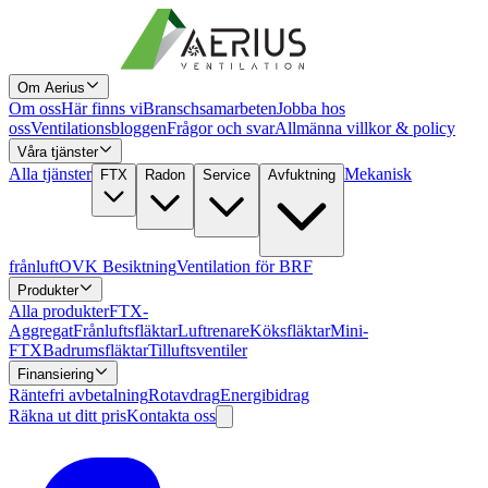
Om Aerius
Om oss
Här finns vi
Branschsamarbeten
Jobba hos
oss
Ventilationsbloggen
Frågor och svar
Allmänna villkor & policy
Våra tjänster
Alla tjänster
Mekanisk
FTX
Radon
Service
Avfuktning
frånluft
OVK Besiktning
Ventilation för BRF
Produkter
Alla produkter
FTX-
Aggregat
Frånluftsfläktar
Luftrenare
Köksfläktar
Mini-
FTX
Badrumsfläktar
Tilluftsventiler
Finansiering
Räntefri avbetalning
Rotavdrag
Energibidrag
Räkna ut ditt pris
Kontakta oss