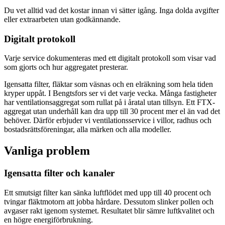
Du vet alltid vad det kostar innan vi sätter igång. Inga dolda avgifter
eller extraarbeten utan godkännande.
Digitalt protokoll
Varje service dokumenteras med ett digitalt protokoll som visar vad
som gjorts och hur aggregatet presterar.
Igensatta filter, fläktar som väsnas och en elräkning som hela tiden
kryper uppåt. I Bengtsfors ser vi det varje vecka. Många fastigheter
har ventilationsaggregat som rullat på i åratal utan tillsyn. Ett FTX-
aggregat utan underhåll kan dra upp till 30 procent mer el än vad det
behöver. Därför erbjuder vi ventilationsservice i villor, radhus och
bostadsrättsföreningar, alla märken och alla modeller.
Vanliga problem
Igensatta filter och kanaler
Ett smutsigt filter kan sänka luftflödet med upp till 40 procent och
tvingar fläktmotorn att jobba hårdare. Dessutom slinker pollen och
avgaser rakt igenom systemet. Resultatet blir sämre luftkvalitet och
en högre energiförbrukning.