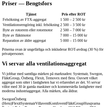
Priser —
Bengtsfors
Tjänst
Pris efter ROT
Felsökning av FTX-aggregat
1 500 – 2 500 kr
Ventilationsrengöring inkl. felsökning
2 500 – 3 500 kr
Byte av rotorrem eller rotormotor
2 500 – 7 000 kr
Byte av fläktmotor
7 000 – 15 000 kr
Reparation av äldre aggregat
5 000 – 15 000 kr
Priserna ovan är ungefärliga och inkluderar ROT-avdrag (30 %) för
privatpersoner.
Vi servar alla ventilationsaggregat
Vi jobbar med samtliga märken på marknaden: Systemair, Swegon,
FläktGroup, Östberg, Flexit, Temovex med flera.
Oavsett vilket
aggregat som sitter i fastigheten har vi erfarenhet av det. Vi servar
villor med 30 år gamla maskiner och kommersiella fastigheter med
moderna industriaggregat. Alla märken, alla åldrar.
Swegon
Östberg
(Heru)
Flexit
Systemair
Villavent
Komfovent
FläktGroup
Husqvarna