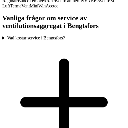
Reginair
Bahco
Temovex
Rexovent
Kantherm
SVAB
Essvent
PM
Luft
TermaVent
MiniWin
Acetec
Vanliga frågor om service av
ventilationsaggregat i
Bengtsfors
Vad kostar service i Bengtsfors?