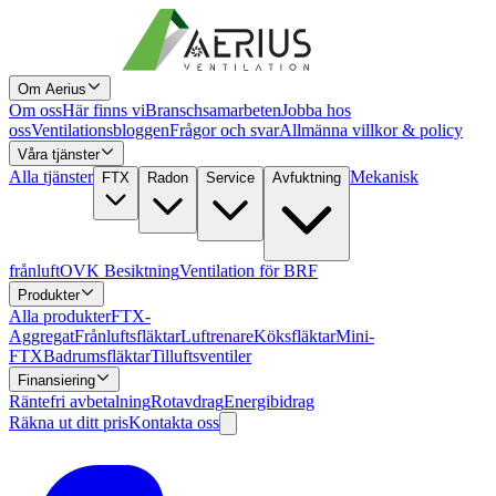
Om Aerius
Om oss
Här finns vi
Branschsamarbeten
Jobba hos
oss
Ventilationsbloggen
Frågor och svar
Allmänna villkor & policy
Våra tjänster
Alla tjänster
Mekanisk
FTX
Radon
Service
Avfuktning
frånluft
OVK Besiktning
Ventilation för BRF
Produkter
Alla produkter
FTX-
Aggregat
Frånluftsfläktar
Luftrenare
Köksfläktar
Mini-
FTX
Badrumsfläktar
Tilluftsventiler
Finansiering
Räntefri avbetalning
Rotavdrag
Energibidrag
Räkna ut ditt pris
Kontakta oss