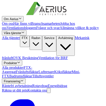
Om Aerius
Om oss
Här finns vi
Branschsamarbeten
Jobba hos
oss
Ventilationsbloggen
Frågor och svar
Allmänna villkor & policy
Våra tjänster
Alla tjänster
Mekanisk
FTX
Radon
Service
Avfuktning
frånluft
OVK Besiktning
Ventilation för BRF
Produkter
Alla produkter
FTX-
Aggregat
Frånluftsfläktar
Luftrenare
Köksfläktar
Mini-
FTX
Badrumsfläktar
Tilluftsventiler
Finansiering
Räntefri avbetalning
Rotavdrag
Energibidrag
Räkna ut ditt pris
Kontakta oss