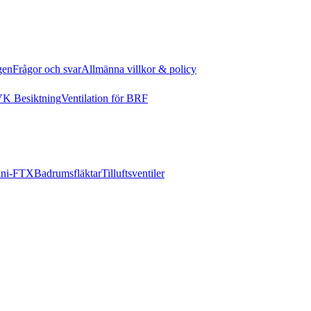
gen
Frågor och svar
Allmänna villkor & policy
K Besiktning
Ventilation för BRF
ni-FTX
Badrumsfläktar
Tilluftsventiler