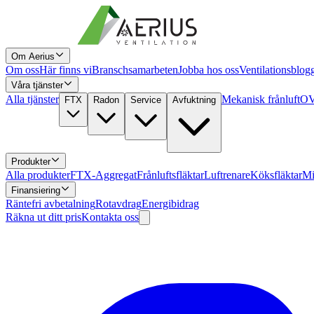
Om Aerius
Om oss
Här finns vi
Branschsamarbeten
Jobba hos oss
Ventilationsblog
Våra tjänster
Alla tjänster
Mekanisk frånluft
OV
FTX
Radon
Service
Avfuktning
Produkter
Alla produkter
FTX-Aggregat
Frånluftsfläktar
Luftrenare
Köksfläktar
Mi
Finansiering
Räntefri avbetalning
Rotavdrag
Energibidrag
Räkna ut ditt pris
Kontakta oss