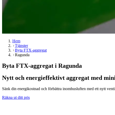
Hem
Tjänster
Byta FTX-aggregat
Ragunda
Byta FTX-aggregat i Ragunda
Nytt och energieffektivt aggregat med min
Sänk din energikostnad och förbättra inomhusluften med ett nytt venti
Räkna ut ditt pris