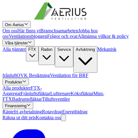
Om Aerius
Om oss
Här finns vi
Branschsamarbeten
Jobba hos
oss
Ventilationsbloggen
Frågor och svar
Allmänna villkor & policy
Våra tjänster
Alla tjänster
Mekanisk
FTX
Radon
Service
Avfuktning
frånluft
OVK Besiktning
Ventilation för BRF
Produkter
Alla produkter
FTX-
Aggregat
Frånluftsfläktar
Luftrenare
Köksfläktar
Mini-
FTX
Badrumsfläktar
Tilluftsventiler
Finansiering
Räntefri avbetalning
Rotavdrag
Energibidrag
Räkna ut ditt pris
Kontakta oss