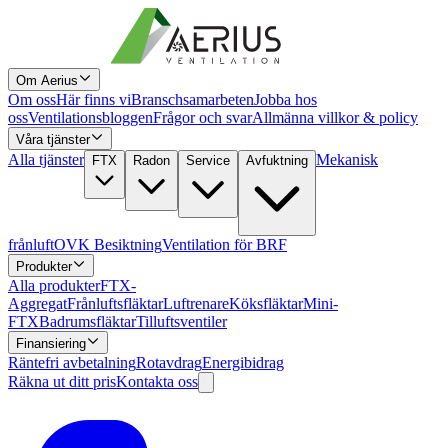
Om Aerius
Om oss
Här finns vi
Branschsamarbeten
Jobba hos
oss
Ventilationsbloggen
Frågor och svar
Allmänna villkor & policy
Våra tjänster
Alla tjänster
Mekanisk
FTX
Radon
Service
Avfuktning
frånluft
OVK Besiktning
Ventilation för BRF
Produkter
Alla produkter
FTX-
Aggregat
Frånluftsfläktar
Luftrenare
Köksfläktar
Mini-
FTX
Badrumsfläktar
Tilluftsventiler
Finansiering
Räntefri avbetalning
Rotavdrag
Energibidrag
Räkna ut ditt pris
Kontakta oss