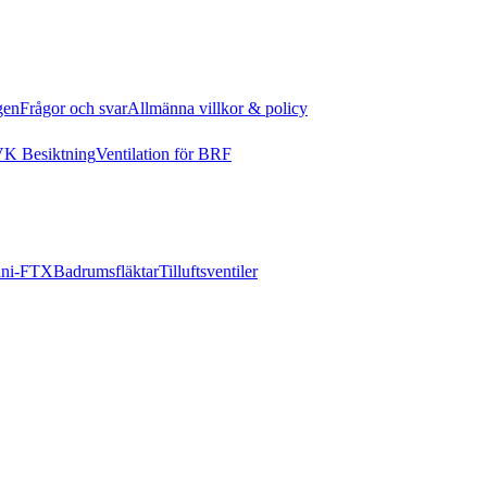
gen
Frågor och svar
Allmänna villkor & policy
K Besiktning
Ventilation för BRF
ni-FTX
Badrumsfläktar
Tilluftsventiler