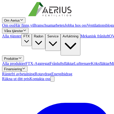
Om Aerius
Om oss
Här finns vi
Branschsamarbeten
Jobba hos oss
Ventilationsblog
Våra tjänster
Alla tjänster
Mekanisk frånluft
OV
FTX
Radon
Service
Avfuktning
Produkter
Alla produkter
FTX-Aggregat
Frånluftsfläktar
Luftrenare
Köksfläktar
Mi
Finansiering
Räntefri avbetalning
Rotavdrag
Energibidrag
Räkna ut ditt pris
Kontakta oss