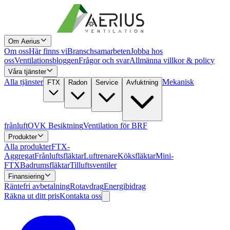
Om Aerius
Om oss
Här finns vi
Branschsamarbeten
Jobba hos
oss
Ventilationsbloggen
Frågor och svar
Allmänna villkor & policy
Våra tjänster
Alla tjänster
Mekanisk
FTX
Radon
Service
Avfuktning
frånluft
OVK Besiktning
Ventilation för BRF
Produkter
Alla produkter
FTX-
Aggregat
Frånluftsfläktar
Luftrenare
Köksfläktar
Mini-
FTX
Badrumsfläktar
Tilluftsventiler
Finansiering
Räntefri avbetalning
Rotavdrag
Energibidrag
Räkna ut ditt pris
Kontakta oss