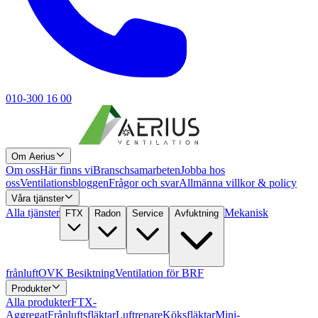
010-300 16 00
Om Aerius
Om oss
Här finns vi
Branschsamarbeten
Jobba hos
oss
Ventilationsbloggen
Frågor och svar
Allmänna villkor & policy
Våra tjänster
Alla tjänster
Mekanisk
FTX
Radon
Service
Avfuktning
frånluft
OVK Besiktning
Ventilation för BRF
Produkter
Alla produkter
FTX-
Aggregat
Frånluftsfläktar
Luftrenare
Köksfläktar
Mini-