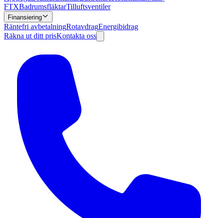
FTX
Badrumsfläktar
Tilluftsventiler
Finansiering
Räntefri avbetalning
Rotavdrag
Energibidrag
Räkna ut ditt pris
Kontakta oss