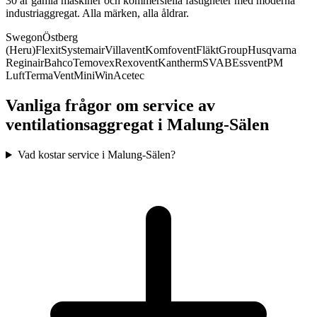
30 år gamla maskiner och kommersiella fastigheter med moderna
industriaggregat. Alla märken, alla åldrar.
Swegon
Östberg
(Heru)
Flexit
Systemair
Villavent
Komfovent
FläktGroup
Husqvarna
Reginair
Bahco
Temovex
Rexovent
Kantherm
SVAB
Essvent
PM
Luft
TermaVent
MiniWin
Acetec
Vanliga frågor om service av
ventilationsaggregat i
Malung-Sälen
Vad kostar service i Malung-Sälen?