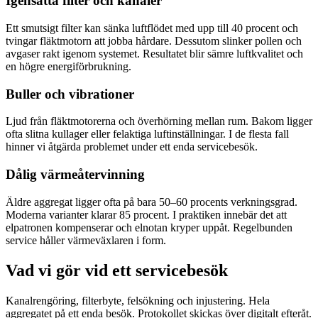
Igensatta filter och kanaler
Ett smutsigt filter kan sänka luftflödet med upp till 40 procent och
tvingar fläktmotorn att jobba hårdare. Dessutom slinker pollen och
avgaser rakt igenom systemet. Resultatet blir sämre luftkvalitet och
en högre energiförbrukning.
Buller och vibrationer
Ljud från fläktmotorerna och överhörning mellan rum. Bakom ligger
ofta slitna kullager eller felaktiga luftinställningar. I de flesta fall
hinner vi åtgärda problemet under ett enda servicebesök.
Dålig värmeåtervinning
Äldre aggregat ligger ofta på bara 50–60 procents verkningsgrad.
Moderna varianter klarar 85 procent. I praktiken innebär det att
elpatronen kompenserar och elnotan kryper uppåt. Regelbunden
service håller värmeväxlaren i form.
Vad vi gör vid ett servicebesök
Kanalrengöring, filterbyte, felsökning och injustering. Hela
aggregatet på ett enda besök. Protokollet skickas över digitalt efteråt.