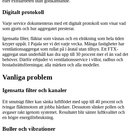
eller extraarbeten utan godkännande.
Digitalt protokoll
Varje service dokumenteras med ett digitalt protokoll som visar vad
som gjorts och hur aggregatet presterar.
Igensatta filter, fläktar som väsnas och en elräkning som hela tiden
kryper uppåt. I Pajala ser vi det varje vecka. Många fastigheter har
ventilationsaggregat som rullat på i åratal utan tillsyn. Ett FTX-
aggregat utan underhåll kan dra upp till 30 procent mer el än vad det
behöver. Därför erbjuder vi ventilationsservice i villor, radhus och
bostadsrättsföreningar, alla märken och alla modeller.
Vanliga problem
Igensatta filter och kanaler
Ett smutsigt filter kan sänka luftflödet med upp till 40 procent och
tvingar fläktmotorn att jobba hårdare. Dessutom slinker pollen och
avgaser rakt igenom systemet. Resultatet blir sämre luftkvalitet och
en högre energiförbrukning.
Buller och vibrationer