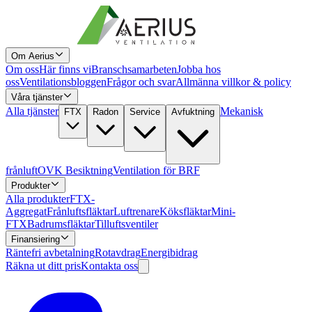
Om Aerius
Om oss
Här finns vi
Branschsamarbeten
Jobba hos
oss
Ventilationsbloggen
Frågor och svar
Allmänna villkor & policy
Våra tjänster
Alla tjänster
Mekanisk
FTX
Radon
Service
Avfuktning
frånluft
OVK Besiktning
Ventilation för BRF
Produkter
Alla produkter
FTX-
Aggregat
Frånluftsfläktar
Luftrenare
Köksfläktar
Mini-
FTX
Badrumsfläktar
Tilluftsventiler
Finansiering
Räntefri avbetalning
Rotavdrag
Energibidrag
Räkna ut ditt pris
Kontakta oss