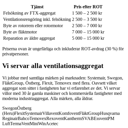
Tjänst
Pris efter ROT
Felsökning av FTX-aggregat
1 500 – 2 500 kr
Ventilationsrengöring inkl. felsökning
2 500 – 3 500 kr
Byte av rotorrem eller rotormotor
2 500 – 7 000 kr
Byte av fläktmotor
7 000 – 15 000 kr
Reparation av äldre aggregat
5 000 – 15 000 kr
Priserna ovan är ungefärliga och inkluderar ROT-avdrag (30 %) för
privatpersoner.
Vi servar alla ventilationsaggregat
Vi jobbar med samtliga märken på marknaden: Systemair, Swegon,
FläktGroup, Östberg, Flexit, Temovex med flera.
Oavsett vilket
aggregat som sitter i fastigheten har vi erfarenhet av det. Vi servar
villor med 30 år gamla maskiner och kommersiella fastigheter med
moderna industriaggregat. Alla märken, alla åldrar.
Swegon
Östberg
(Heru)
Flexit
Systemair
Villavent
Komfovent
FläktGroup
Husqvarna
Reginair
Bahco
Temovex
Rexovent
Kantherm
SVAB
Essvent
PM
Luft
TermaVent
MiniWin
Acetec