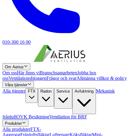
010-300 16 00
Om Aerius
Om oss
Här finns vi
Branschsamarbeten
Jobba hos
oss
Ventilationsbloggen
Frågor och svar
Allmänna villkor & policy
Våra tjänster
Alla tjänster
Mekanisk
FTX
Radon
Service
Avfuktning
frånluft
OVK Besiktning
Ventilation för BRF
Produkter
Alla produkter
FTX-
Aggregat
Frånluftsfläktar
Luftrenare
Köksfläktar
Mini-