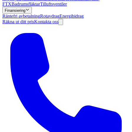
FTX
Badrumsfläktar
Tilluftsventiler
Finansiering
Räntefri avbetalning
Rotavdrag
Energibidrag
Räkna ut ditt pris
Kontakta oss