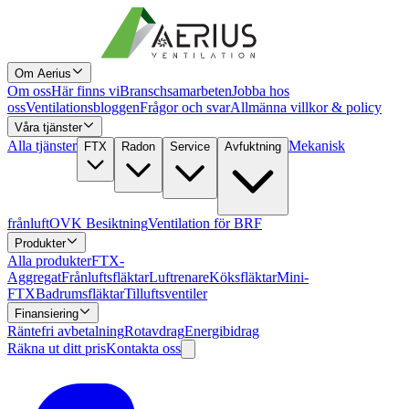
Om Aerius
Om oss
Här finns vi
Branschsamarbeten
Jobba hos
oss
Ventilationsbloggen
Frågor och svar
Allmänna villkor & policy
Våra tjänster
Alla tjänster
Mekanisk
FTX
Radon
Service
Avfuktning
frånluft
OVK Besiktning
Ventilation för BRF
Produkter
Alla produkter
FTX-
Aggregat
Frånluftsfläktar
Luftrenare
Köksfläktar
Mini-
FTX
Badrumsfläktar
Tilluftsventiler
Finansiering
Räntefri avbetalning
Rotavdrag
Energibidrag
Räkna ut ditt pris
Kontakta oss