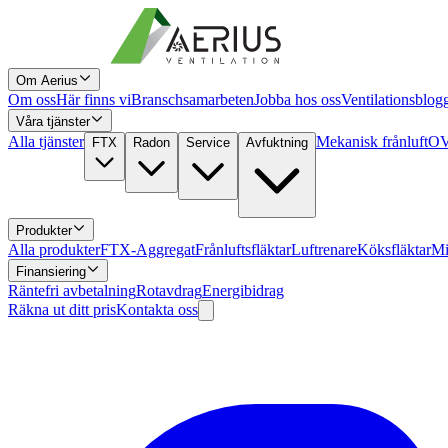
Om Aerius
Om oss
Här finns vi
Branschsamarbeten
Jobba hos oss
Ventilationsblog
Våra tjänster
Alla tjänster
Mekanisk frånluft
OV
FTX
Radon
Service
Avfuktning
Produkter
Alla produkter
FTX-Aggregat
Frånluftsfläktar
Luftrenare
Köksfläktar
Mi
Finansiering
Räntefri avbetalning
Rotavdrag
Energibidrag
Räkna ut ditt pris
Kontakta oss