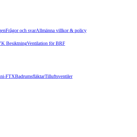
gen
Frågor och svar
Allmänna villkor & policy
K Besiktning
Ventilation för BRF
ni-FTX
Badrumsfläktar
Tilluftsventiler