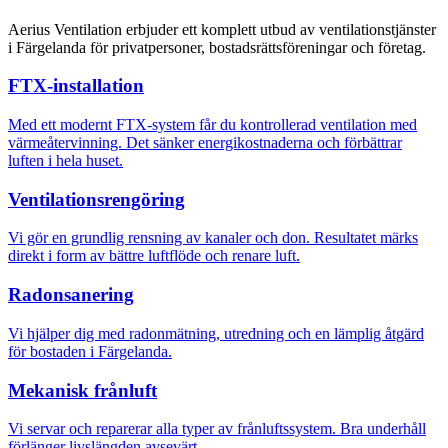
Aerius Ventilation erbjuder ett komplett utbud av ventilationstjänster
i Färgelanda för privatpersoner, bostadsrättsföreningar och företag.
FTX-installation
Med ett modernt FTX-system får du kontrollerad ventilation med
värmeåtervinning. Det sänker energikostnaderna och förbättrar
luften i hela huset.
Ventilationsrengöring
Vi gör en grundlig rensning av kanaler och don. Resultatet märks
direkt i form av bättre luftflöde och renare luft.
Radonsanering
Vi hjälper dig med radonmätning, utredning och en lämplig åtgärd
för bostaden i Färgelanda.
Mekanisk frånluft
Vi servar och reparerar alla typer av frånluftssystem. Bra underhåll
förlänger livslängden avsevärt.