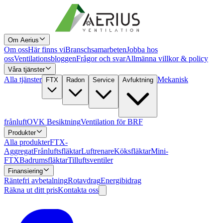
Om Aerius
Om oss
Här finns vi
Branschsamarbeten
Jobba hos
oss
Ventilationsbloggen
Frågor och svar
Allmänna villkor & policy
Våra tjänster
Alla tjänster
Mekanisk
FTX
Radon
Service
Avfuktning
frånluft
OVK Besiktning
Ventilation för BRF
Produkter
Alla produkter
FTX-
Aggregat
Frånluftsfläktar
Luftrenare
Köksfläktar
Mini-
FTX
Badrumsfläktar
Tilluftsventiler
Finansiering
Räntefri avbetalning
Rotavdrag
Energibidrag
Räkna ut ditt pris
Kontakta oss