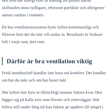
den som har allergi eller är känslig för pollen märks
skillnaden ännu tydligare, eftersom partiklar och allergener
annars samlas i rummen.
Ett bra ventilationssystem byter luften kontinuerligt och
filtrerar bort det du inte vill andas in. Resultatet är friskare
luft i varje rum, året runt.
Därför är bra ventilation viktig
Frisk inomhusluft handlar inte bara om komfort. Det handlar
om hur du mår, och om hur huset mår.
När luften inte byts ut tillräckligt stannar fukten kvar. Den
lägger sig på kalla ytor som fönster och ytterväggar. Står
luften still under lång tid kan fukten ge upphov till mögel i