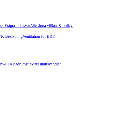
gen
Frågor och svar
Allmänna villkor & policy
K Besiktning
Ventilation för BRF
ni-FTX
Badrumsfläktar
Tilluftsventiler