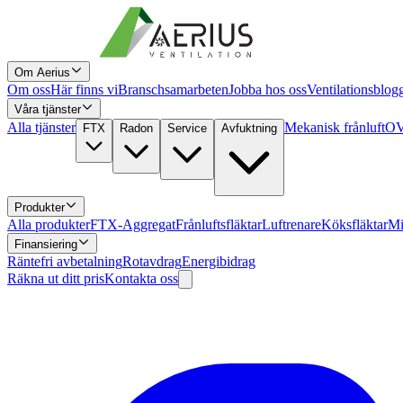
Om Aerius
Om oss
Här finns vi
Branschsamarbeten
Jobba hos oss
Ventilationsblog
Våra tjänster
Alla tjänster
Mekanisk frånluft
OV
FTX
Radon
Service
Avfuktning
Produkter
Alla produkter
FTX-Aggregat
Frånluftsfläktar
Luftrenare
Köksfläktar
Mi
Finansiering
Räntefri avbetalning
Rotavdrag
Energibidrag
Räkna ut ditt pris
Kontakta oss