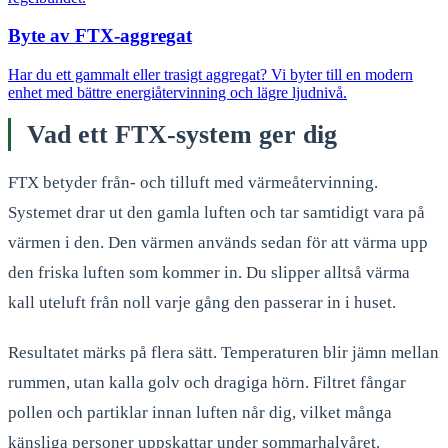
Byte av FTX-aggregat
Har du ett gammalt eller trasigt aggregat? Vi byter till en modern
enhet med bättre energiåtervinning och lägre ljudnivå.
Vad ett FTX-system ger dig
FTX betyder från- och tilluft med värmeåtervinning.
Systemet drar ut den gamla luften och tar samtidigt vara på
värmen i den. Den värmen används sedan för att värma upp
den friska luften som kommer in. Du slipper alltså värma
kall uteluft från noll varje gång den passerar in i huset.
Resultatet märks på flera sätt. Temperaturen blir jämn mellan
rummen, utan kalla golv och dragiga hörn. Filtret fångar
pollen och partiklar innan luften når dig, vilket många
känsliga personer uppskattar under sommarhalvåret.