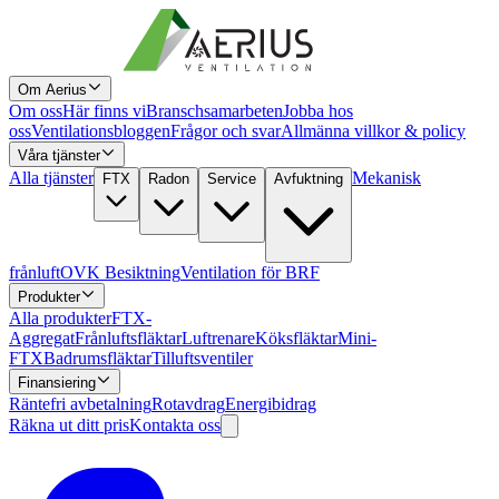
Om Aerius
Om oss
Här finns vi
Branschsamarbeten
Jobba hos
oss
Ventilationsbloggen
Frågor och svar
Allmänna villkor & policy
Våra tjänster
Alla tjänster
Mekanisk
FTX
Radon
Service
Avfuktning
frånluft
OVK Besiktning
Ventilation för BRF
Produkter
Alla produkter
FTX-
Aggregat
Frånluftsfläktar
Luftrenare
Köksfläktar
Mini-
FTX
Badrumsfläktar
Tilluftsventiler
Finansiering
Räntefri avbetalning
Rotavdrag
Energibidrag
Räkna ut ditt pris
Kontakta oss