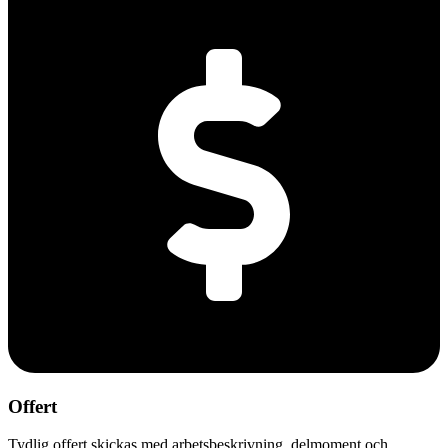
Offert
Tydlig offert skickas med arbetsbeskrivning, delmoment och