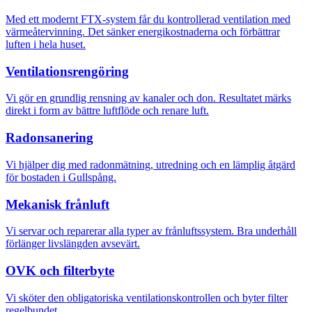
Med ett modernt FTX-system får du kontrollerad ventilation med
värmeåtervinning. Det sänker energikostnaderna och förbättrar
luften i hela huset.
Ventilationsrengöring
Vi gör en grundlig rensning av kanaler och don. Resultatet märks
direkt i form av bättre luftflöde och renare luft.
Radonsanering
Vi hjälper dig med radonmätning, utredning och en lämplig åtgärd
för bostaden i Gullspång.
Mekanisk frånluft
Vi servar och reparerar alla typer av frånluftssystem. Bra underhåll
förlänger livslängden avsevärt.
OVK och filterbyte
Vi sköter den obligatoriska ventilationskontrollen och byter filter
regelbundet.