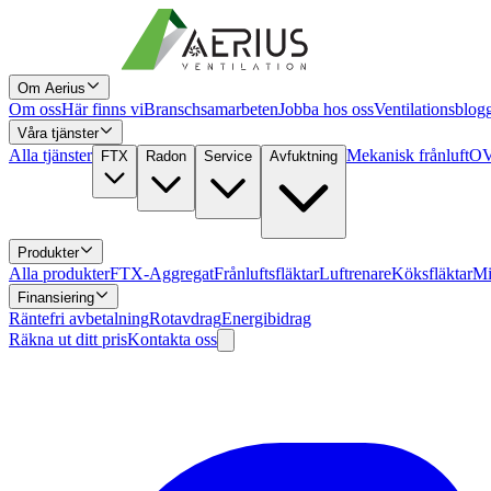
Om Aerius
Om oss
Här finns vi
Branschsamarbeten
Jobba hos oss
Ventilationsblog
Våra tjänster
Alla tjänster
Mekanisk frånluft
OV
FTX
Radon
Service
Avfuktning
Produkter
Alla produkter
FTX-Aggregat
Frånluftsfläktar
Luftrenare
Köksfläktar
Mi
Finansiering
Räntefri avbetalning
Rotavdrag
Energibidrag
Räkna ut ditt pris
Kontakta oss