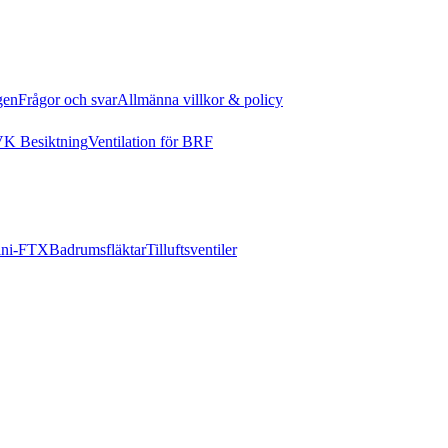
gen
Frågor och svar
Allmänna villkor & policy
K Besiktning
Ventilation för BRF
ni-FTX
Badrumsfläktar
Tilluftsventiler