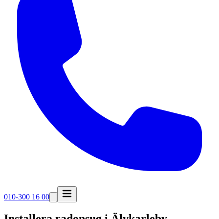
010-300 16 00
Installera radonsug i
Älvkarleby