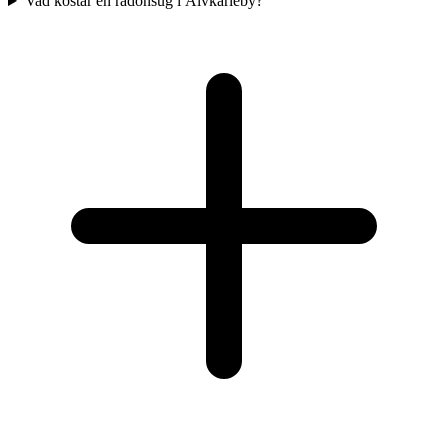
Vad kostar en radonsug i Älvkarleby?