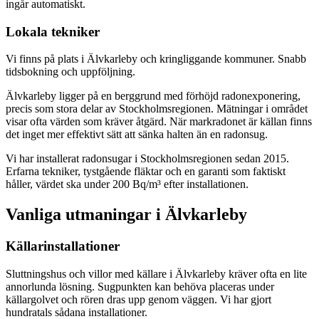
ingår automatiskt.
Lokala tekniker
Vi finns på plats i Älvkarleby och kringliggande kommuner. Snabb
tidsbokning och uppföljning.
Älvkarleby ligger på en berggrund med förhöjd radonexponering,
precis som stora delar av Stockholmsregionen. Mätningar i området
visar ofta värden som kräver åtgärd. När markradonet är källan finns
det inget mer effektivt sätt att sänka halten än en radonsug.
Vi har installerat radonsugar i Stockholmsregionen sedan 2015.
Erfarna tekniker, tystgående fläktar och en garanti som faktiskt
håller, värdet ska under 200 Bq/m³ efter installationen.
Vanliga utmaningar i
Älvkarleby
Källarinstallationer
Sluttningshus och villor med källare i Älvkarleby kräver ofta en lite
annorlunda lösning. Sugpunkten kan behöva placeras under
källargolvet och rören dras upp genom väggen. Vi har gjort
hundratals sådana installationer.