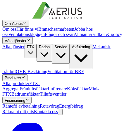
Om Aerius
Om oss
Här finns vi
Branschsamarbeten
Jobba hos
oss
Ventilationsbloggen
Frågor och svar
Allmänna villkor & policy
Våra tjänster
Alla tjänster
Mekanisk
FTX
Radon
Service
Avfuktning
frånluft
OVK Besiktning
Ventilation för BRF
Produkter
Alla produkter
FTX-
Aggregat
Frånluftsfläktar
Luftrenare
Köksfläktar
Mini-
FTX
Badrumsfläktar
Tilluftsventiler
Finansiering
Räntefri avbetalning
Rotavdrag
Energibidrag
Räkna ut ditt pris
Kontakta oss