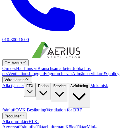
010-300 16 00
Om Aerius
Om oss
Här finns vi
Branschsamarbeten
Jobba hos
oss
Ventilationsbloggen
Frågor och svar
Allmänna villkor & policy
Våra tjänster
Alla tjänster
Mekanisk
FTX
Radon
Service
Avfuktning
frånluft
OVK Besiktning
Ventilation för BRF
Produkter
Alla produkter
FTX-
Aggregat
Frånluftsfläktar
Luftrenare
Köksfläktar
Mini-