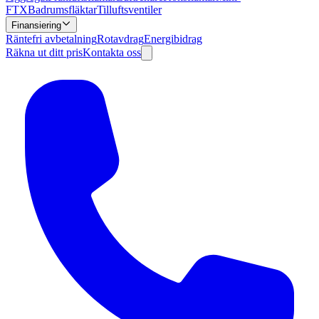
FTX
Badrumsfläktar
Tilluftsventiler
Finansiering
Räntefri avbetalning
Rotavdrag
Energibidrag
Räkna ut ditt pris
Kontakta oss