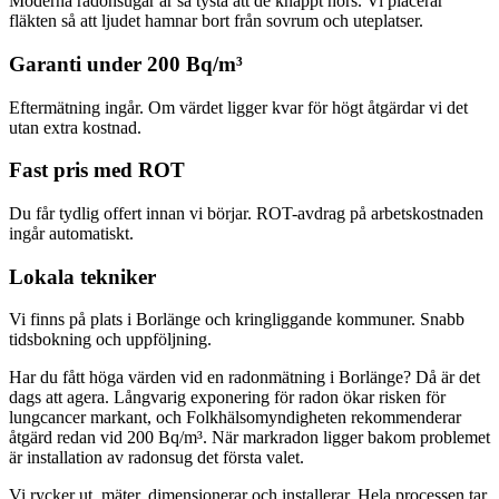
Moderna radonsugar är så tysta att de knappt hörs. Vi placerar
fläkten så att ljudet hamnar bort från sovrum och uteplatser.
Garanti under 200 Bq/m³
Eftermätning ingår. Om värdet ligger kvar för högt åtgärdar vi det
utan extra kostnad.
Fast pris med ROT
Du får tydlig offert innan vi börjar. ROT-avdrag på arbetskostnaden
ingår automatiskt.
Lokala tekniker
Vi finns på plats i Borlänge och kringliggande kommuner. Snabb
tidsbokning och uppföljning.
Har du fått höga värden vid en radonmätning i Borlänge? Då är det
dags att agera. Långvarig exponering för radon ökar risken för
lungcancer markant, och Folkhälsomyndigheten rekommenderar
åtgärd redan vid 200 Bq/m³. När markradon ligger bakom problemet
är installation av radonsug det första valet.
Vi rycker ut, mäter, dimensionerar och installerar. Hela processen tar