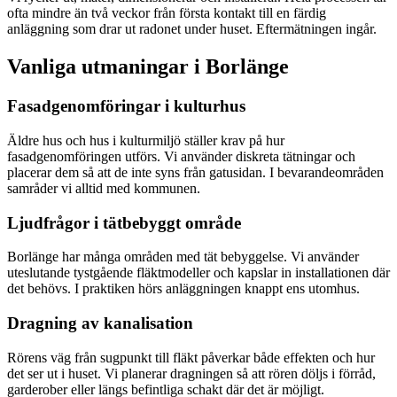
ofta mindre än två veckor från första kontakt till en färdig
anläggning som drar ut radonet under huset. Eftermätningen ingår.
Vanliga utmaningar i
Borlänge
Fasadgenomföringar i kulturhus
Äldre hus och hus i kulturmiljö ställer krav på hur
fasadgenomföringen utförs. Vi använder diskreta tätningar och
placerar dem så att de inte syns från gatusidan. I bevarandeområden
samråder vi alltid med kommunen.
Ljudfrågor i tätbebyggt område
Borlänge har många områden med tät bebyggelse. Vi använder
uteslutande tystgående fläktmodeller och kapslar in installationen där
det behövs. I praktiken hörs anläggningen knappt ens utomhus.
Dragning av kanalisation
Rörens väg från sugpunkt till fläkt påverkar både effekten och hur
det ser ut i huset. Vi planerar dragningen så att rören döljs i förråd,
garderober eller längs befintliga schakt där det är möjligt.