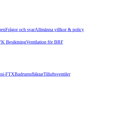
gen
Frågor och svar
Allmänna villkor & policy
K Besiktning
Ventilation för BRF
ni-FTX
Badrumsfläktar
Tilluftsventiler