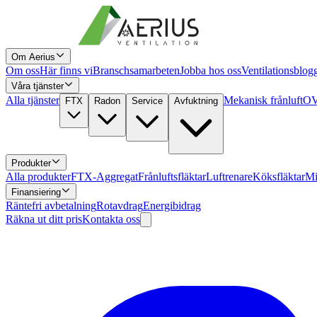
Om Aerius
Om oss
Här finns vi
Branschsamarbeten
Jobba hos oss
Ventilationsblog
Våra tjänster
Alla tjänster
Mekanisk frånluft
OV
FTX
Radon
Service
Avfuktning
Produkter
Alla produkter
FTX-Aggregat
Frånluftsfläktar
Luftrenare
Köksfläktar
Mi
Finansiering
Räntefri avbetalning
Rotavdrag
Energibidrag
Räkna ut ditt pris
Kontakta oss