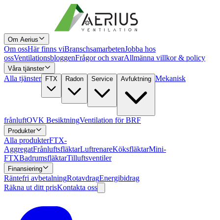
Om Aerius
Om oss
Här finns vi
Branschsamarbeten
Jobba hos
oss
Ventilationsbloggen
Frågor och svar
Allmänna villkor & policy
Våra tjänster
Alla tjänster
Mekanisk
FTX
Radon
Service
Avfuktning
frånluft
OVK Besiktning
Ventilation för BRF
Produkter
Alla produkter
FTX-
Aggregat
Frånluftsfläktar
Luftrenare
Köksfläktar
Mini-
FTX
Badrumsfläktar
Tilluftsventiler
Finansiering
Räntefri avbetalning
Rotavdrag
Energibidrag
Räkna ut ditt pris
Kontakta oss