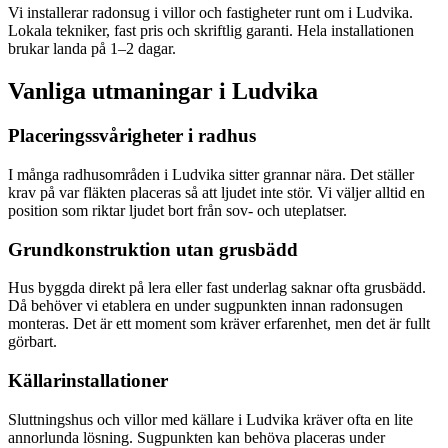
Vi installerar radonsug i villor och fastigheter runt om i Ludvika.
Lokala tekniker, fast pris och skriftlig garanti. Hela installationen
brukar landa på 1–2 dagar.
Vanliga utmaningar i
Ludvika
Placeringssvårigheter i radhus
I många radhusområden i Ludvika sitter grannar nära. Det ställer
krav på var fläkten placeras så att ljudet inte stör. Vi väljer alltid en
position som riktar ljudet bort från sov- och uteplatser.
Grundkonstruktion utan grusbädd
Hus byggda direkt på lera eller fast underlag saknar ofta grusbädd.
Då behöver vi etablera en under sugpunkten innan radonsugen
monteras. Det är ett moment som kräver erfarenhet, men det är fullt
görbart.
Källarinstallationer
Sluttningshus och villor med källare i Ludvika kräver ofta en lite
annorlunda lösning. Sugpunkten kan behöva placeras under