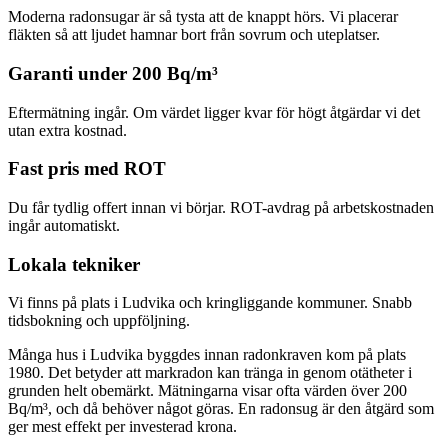
Moderna radonsugar är så tysta att de knappt hörs. Vi placerar
fläkten så att ljudet hamnar bort från sovrum och uteplatser.
Garanti under 200 Bq/m³
Eftermätning ingår. Om värdet ligger kvar för högt åtgärdar vi det
utan extra kostnad.
Fast pris med ROT
Du får tydlig offert innan vi börjar. ROT-avdrag på arbetskostnaden
ingår automatiskt.
Lokala tekniker
Vi finns på plats i Ludvika och kringliggande kommuner. Snabb
tidsbokning och uppföljning.
Många hus i Ludvika byggdes innan radonkraven kom på plats
1980. Det betyder att markradon kan tränga in genom otätheter i
grunden helt obemärkt. Mätningarna visar ofta värden över 200
Bq/m³, och då behöver något göras. En radonsug är den åtgärd som
ger mest effekt per investerad krona.