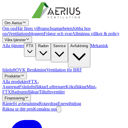
Om Aerius
Om oss
Här finns vi
Branschsamarbeten
Jobba hos
oss
Ventilationsbloggen
Frågor och svar
Allmänna villkor & policy
Våra tjänster
Alla tjänster
Mekanisk
FTX
Radon
Service
Avfuktning
frånluft
OVK Besiktning
Ventilation för BRF
Produkter
Alla produkter
FTX-
Aggregat
Frånluftsfläktar
Luftrenare
Köksfläktar
Mini-
FTX
Badrumsfläktar
Tilluftsventiler
Finansiering
Räntefri avbetalning
Rotavdrag
Energibidrag
Räkna ut ditt pris
Kontakta oss