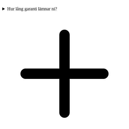
Hur lång garanti lämnar ni?