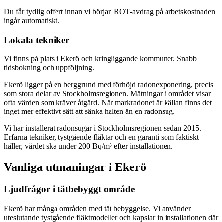
Du får tydlig offert innan vi börjar. ROT-avdrag på arbetskostnaden
ingår automatiskt.
Lokala tekniker
Vi finns på plats i Ekerö och kringliggande kommuner. Snabb
tidsbokning och uppföljning.
Ekerö ligger på en berggrund med förhöjd radonexponering, precis
som stora delar av Stockholmsregionen. Mätningar i området visar
ofta värden som kräver åtgärd. När markradonet är källan finns det
inget mer effektivt sätt att sänka halten än en radonsug.
Vi har installerat radonsugar i Stockholmsregionen sedan 2015.
Erfarna tekniker, tystgående fläktar och en garanti som faktiskt
håller, värdet ska under 200 Bq/m³ efter installationen.
Vanliga utmaningar i
Ekerö
Ljudfrågor i tätbebyggt område
Ekerö har många områden med tät bebyggelse. Vi använder
uteslutande tystgående fläktmodeller och kapslar in installationen där