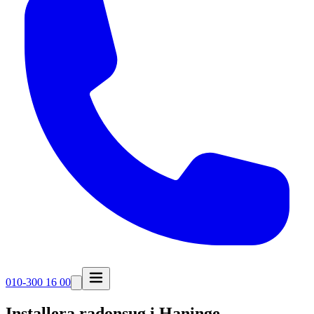
010-300 16 00
Installera radonsug i
Haninge