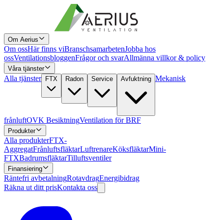
Om Aerius
Om oss
Här finns vi
Branschsamarbeten
Jobba hos
oss
Ventilationsbloggen
Frågor och svar
Allmänna villkor & policy
Våra tjänster
Alla tjänster
Mekanisk
FTX
Radon
Service
Avfuktning
frånluft
OVK Besiktning
Ventilation för BRF
Produkter
Alla produkter
FTX-
Aggregat
Frånluftsfläktar
Luftrenare
Köksfläktar
Mini-
FTX
Badrumsfläktar
Tilluftsventiler
Finansiering
Räntefri avbetalning
Rotavdrag
Energibidrag
Räkna ut ditt pris
Kontakta oss