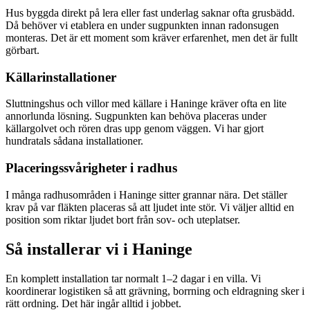
Hus byggda direkt på lera eller fast underlag saknar ofta grusbädd.
Då behöver vi etablera en under sugpunkten innan radonsugen
monteras. Det är ett moment som kräver erfarenhet, men det är fullt
görbart.
Källarinstallationer
Sluttningshus och villor med källare i Haninge kräver ofta en lite
annorlunda lösning. Sugpunkten kan behöva placeras under
källargolvet och rören dras upp genom väggen. Vi har gjort
hundratals sådana installationer.
Placeringssvårigheter i radhus
I många radhusområden i Haninge sitter grannar nära. Det ställer
krav på var fläkten placeras så att ljudet inte stör. Vi väljer alltid en
position som riktar ljudet bort från sov- och uteplatser.
Så installerar vi i
Haninge
En komplett installation tar normalt 1–2 dagar i en villa. Vi
koordinerar logistiken så att grävning, borrning och eldragning sker i
rätt ordning. Det här ingår alltid i jobbet.