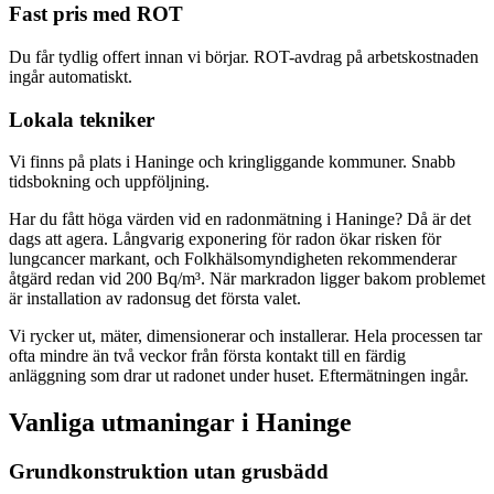
Fast pris med ROT
Du får tydlig offert innan vi börjar. ROT-avdrag på arbetskostnaden
ingår automatiskt.
Lokala tekniker
Vi finns på plats i Haninge och kringliggande kommuner. Snabb
tidsbokning och uppföljning.
Har du fått höga värden vid en radonmätning i Haninge? Då är det
dags att agera. Långvarig exponering för radon ökar risken för
lungcancer markant, och Folkhälsomyndigheten rekommenderar
åtgärd redan vid 200 Bq/m³. När markradon ligger bakom problemet
är installation av radonsug det första valet.
Vi rycker ut, mäter, dimensionerar och installerar. Hela processen tar
ofta mindre än två veckor från första kontakt till en färdig
anläggning som drar ut radonet under huset. Eftermätningen ingår.
Vanliga utmaningar i
Haninge
Grundkonstruktion utan grusbädd