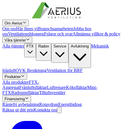
Om Aerius
Om oss
Här finns vi
Branschsamarbeten
Jobba hos
oss
Ventilationsbloggen
Frågor och svar
Allmänna villkor & policy
Våra tjänster
Alla tjänster
Mekanisk
FTX
Radon
Service
Avfuktning
frånluft
OVK Besiktning
Ventilation för BRF
Produkter
Alla produkter
FTX-
Aggregat
Frånluftsfläktar
Luftrenare
Köksfläktar
Mini-
FTX
Badrumsfläktar
Tilluftsventiler
Finansiering
Räntefri avbetalning
Rotavdrag
Energibidrag
Räkna ut ditt pris
Kontakta oss