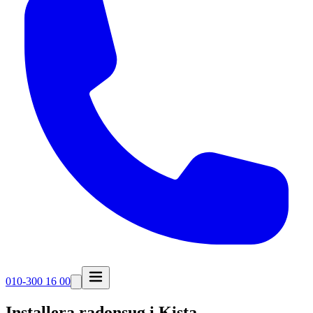
010-300 16 00
Installera radonsug i
Kista