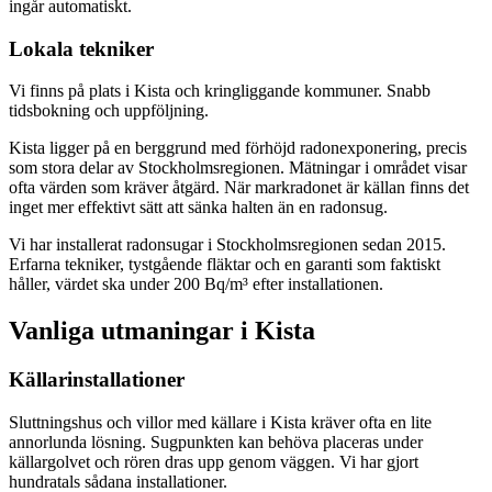
ingår automatiskt.
Lokala tekniker
Vi finns på plats i Kista och kringliggande kommuner. Snabb
tidsbokning och uppföljning.
Kista ligger på en berggrund med förhöjd radonexponering, precis
som stora delar av Stockholmsregionen. Mätningar i området visar
ofta värden som kräver åtgärd. När markradonet är källan finns det
inget mer effektivt sätt att sänka halten än en radonsug.
Vi har installerat radonsugar i Stockholmsregionen sedan 2015.
Erfarna tekniker, tystgående fläktar och en garanti som faktiskt
håller, värdet ska under 200 Bq/m³ efter installationen.
Vanliga utmaningar i
Kista
Källarinstallationer
Sluttningshus och villor med källare i Kista kräver ofta en lite
annorlunda lösning. Sugpunkten kan behöva placeras under
källargolvet och rören dras upp genom väggen. Vi har gjort
hundratals sådana installationer.