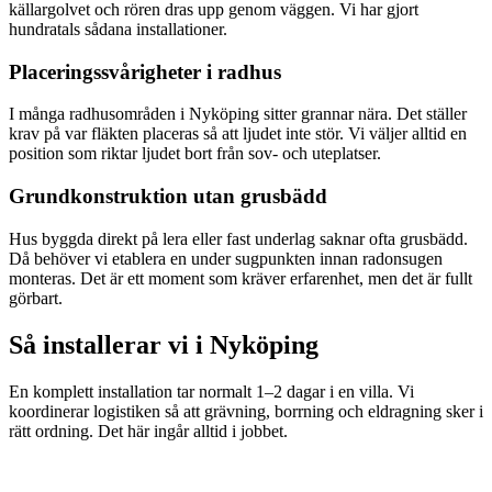
källargolvet och rören dras upp genom väggen. Vi har gjort
hundratals sådana installationer.
Placeringssvårigheter i radhus
I många radhusområden i Nyköping sitter grannar nära. Det ställer
krav på var fläkten placeras så att ljudet inte stör. Vi väljer alltid en
position som riktar ljudet bort från sov- och uteplatser.
Grundkonstruktion utan grusbädd
Hus byggda direkt på lera eller fast underlag saknar ofta grusbädd.
Då behöver vi etablera en under sugpunkten innan radonsugen
monteras. Det är ett moment som kräver erfarenhet, men det är fullt
görbart.
Så installerar vi i
Nyköping
En komplett installation tar normalt 1–2 dagar i en villa. Vi
koordinerar logistiken så att grävning, borrning och eldragning sker i
rätt ordning. Det här ingår alltid i jobbet.