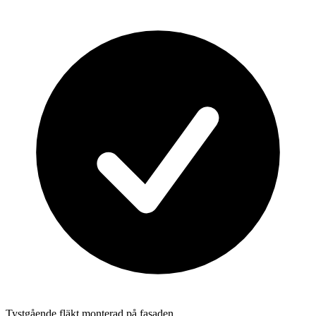
Tystgående fläkt monterad på fasaden