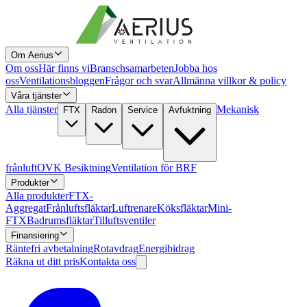
Om Aerius
Om oss
Här finns vi
Branschsamarbeten
Jobba hos
oss
Ventilationsbloggen
Frågor och svar
Allmänna villkor & policy
Våra tjänster
Alla tjänster
Mekanisk
FTX
Radon
Service
Avfuktning
frånluft
OVK Besiktning
Ventilation för BRF
Produkter
Alla produkter
FTX-
Aggregat
Frånluftsfläktar
Luftrenare
Köksfläktar
Mini-
FTX
Badrumsfläktar
Tilluftsventiler
Finansiering
Räntefri avbetalning
Rotavdrag
Energibidrag
Räkna ut ditt pris
Kontakta oss