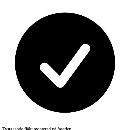
Tystgående fläkt monterad på fasaden