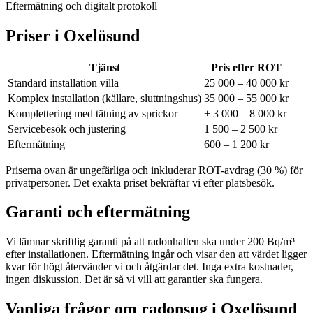
Eftermätning och digitalt protokoll
Priser i
Oxelösund
Tjänst
Pris efter ROT
Standard installation villa
25 000 – 40 000 kr
Komplex installation (källare, sluttningshus)
35 000 – 55 000 kr
Komplettering med tätning av sprickor
+ 3 000 – 8 000 kr
Servicebesök och justering
1 500 – 2 500 kr
Eftermätning
600 – 1 200 kr
Priserna ovan är ungefärliga och inkluderar ROT-avdrag (30 %) för
privatpersoner. Det exakta priset bekräftar vi efter platsbesök.
Garanti och eftermätning
Vi lämnar skriftlig garanti på att radonhalten ska under 200 Bq/m³
efter installationen. Eftermätning ingår och visar den att värdet ligger
kvar för högt återvänder vi och åtgärdar det. Inga extra kostnader,
ingen diskussion. Det är så vi vill att garantier ska fungera.
Vanliga frågor om radonsug i
Oxelösund