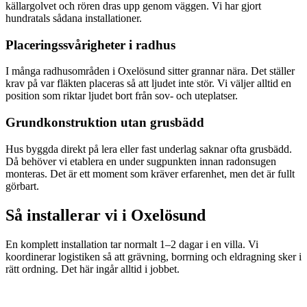
källargolvet och rören dras upp genom väggen. Vi har gjort
hundratals sådana installationer.
Placeringssvårigheter i radhus
I många radhusområden i Oxelösund sitter grannar nära. Det ställer
krav på var fläkten placeras så att ljudet inte stör. Vi väljer alltid en
position som riktar ljudet bort från sov- och uteplatser.
Grundkonstruktion utan grusbädd
Hus byggda direkt på lera eller fast underlag saknar ofta grusbädd.
Då behöver vi etablera en under sugpunkten innan radonsugen
monteras. Det är ett moment som kräver erfarenhet, men det är fullt
görbart.
Så installerar vi i
Oxelösund
En komplett installation tar normalt 1–2 dagar i en villa. Vi
koordinerar logistiken så att grävning, borrning och eldragning sker i
rätt ordning. Det här ingår alltid i jobbet.