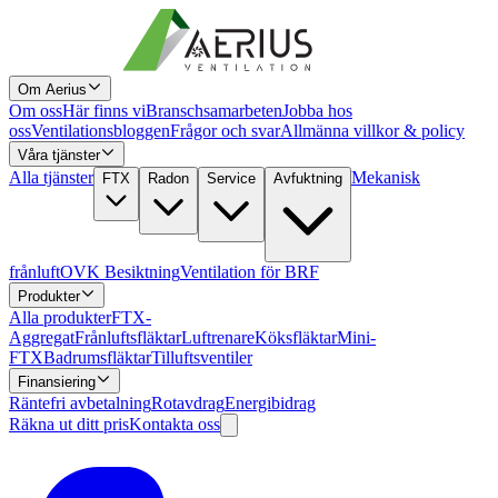
Om Aerius
Om oss
Här finns vi
Branschsamarbeten
Jobba hos
oss
Ventilationsbloggen
Frågor och svar
Allmänna villkor & policy
Våra tjänster
Alla tjänster
Mekanisk
FTX
Radon
Service
Avfuktning
frånluft
OVK Besiktning
Ventilation för BRF
Produkter
Alla produkter
FTX-
Aggregat
Frånluftsfläktar
Luftrenare
Köksfläktar
Mini-
FTX
Badrumsfläktar
Tilluftsventiler
Finansiering
Räntefri avbetalning
Rotavdrag
Energibidrag
Räkna ut ditt pris
Kontakta oss