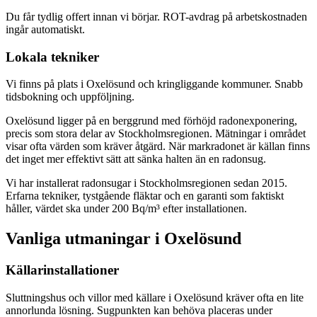
Du får tydlig offert innan vi börjar. ROT-avdrag på arbetskostnaden
ingår automatiskt.
Lokala tekniker
Vi finns på plats i Oxelösund och kringliggande kommuner. Snabb
tidsbokning och uppföljning.
Oxelösund ligger på en berggrund med förhöjd radonexponering,
precis som stora delar av Stockholmsregionen. Mätningar i området
visar ofta värden som kräver åtgärd. När markradonet är källan finns
det inget mer effektivt sätt att sänka halten än en radonsug.
Vi har installerat radonsugar i Stockholmsregionen sedan 2015.
Erfarna tekniker, tystgående fläktar och en garanti som faktiskt
håller, värdet ska under 200 Bq/m³ efter installationen.
Vanliga utmaningar i
Oxelösund
Källarinstallationer
Sluttningshus och villor med källare i Oxelösund kräver ofta en lite
annorlunda lösning. Sugpunkten kan behöva placeras under