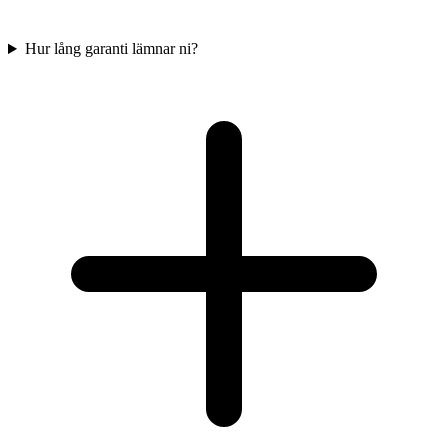
Hur lång garanti lämnar ni?