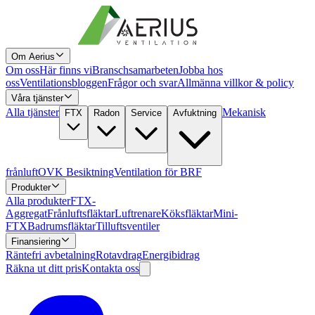
Om Aerius
Om oss
Här finns vi
Branschsamarbeten
Jobba hos
oss
Ventilationsbloggen
Frågor och svar
Allmänna villkor & policy
Våra tjänster
Alla tjänster
Mekanisk
FTX
Radon
Service
Avfuktning
frånluft
OVK Besiktning
Ventilation för BRF
Produkter
Alla produkter
FTX-
Aggregat
Frånluftsfläktar
Luftrenare
Köksfläktar
Mini-
FTX
Badrumsfläktar
Tilluftsventiler
Finansiering
Räntefri avbetalning
Rotavdrag
Energibidrag
Räkna ut ditt pris
Kontakta oss