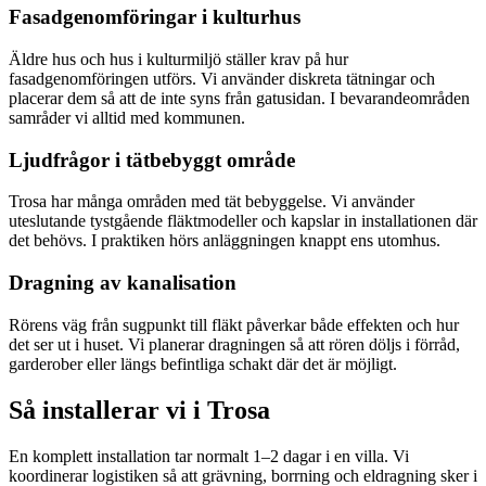
Fasadgenomföringar i kulturhus
Äldre hus och hus i kulturmiljö ställer krav på hur
fasadgenomföringen utförs. Vi använder diskreta tätningar och
placerar dem så att de inte syns från gatusidan. I bevarandeområden
samråder vi alltid med kommunen.
Ljudfrågor i tätbebyggt område
Trosa har många områden med tät bebyggelse. Vi använder
uteslutande tystgående fläktmodeller och kapslar in installationen där
det behövs. I praktiken hörs anläggningen knappt ens utomhus.
Dragning av kanalisation
Rörens väg från sugpunkt till fläkt påverkar både effekten och hur
det ser ut i huset. Vi planerar dragningen så att rören döljs i förråd,
garderober eller längs befintliga schakt där det är möjligt.
Så installerar vi i
Trosa
En komplett installation tar normalt 1–2 dagar i en villa. Vi
koordinerar logistiken så att grävning, borrning och eldragning sker i