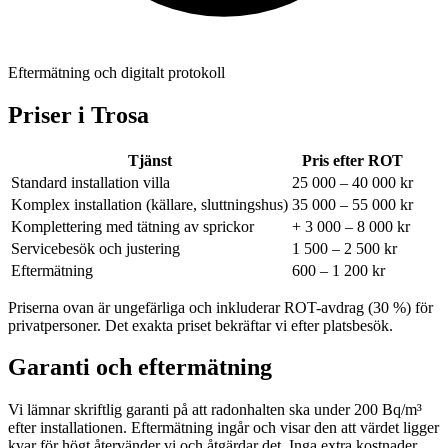
Eftermätning och digitalt protokoll
Priser i
Trosa
Tjänst
Pris efter ROT
Standard installation villa
25 000 – 40 000 kr
Komplex installation (källare, sluttningshus)
35 000 – 55 000 kr
Komplettering med tätning av sprickor
+ 3 000 – 8 000 kr
Servicebesök och justering
1 500 – 2 500 kr
Eftermätning
600 – 1 200 kr
Priserna ovan är ungefärliga och inkluderar ROT-avdrag (30 %) för
privatpersoner. Det exakta priset bekräftar vi efter platsbesök.
Garanti och eftermätning
Vi lämnar skriftlig garanti på att radonhalten ska under 200 Bq/m³
efter installationen. Eftermätning ingår och visar den att värdet ligger
kvar för högt återvänder vi och åtgärdar det. Inga extra kostnader,