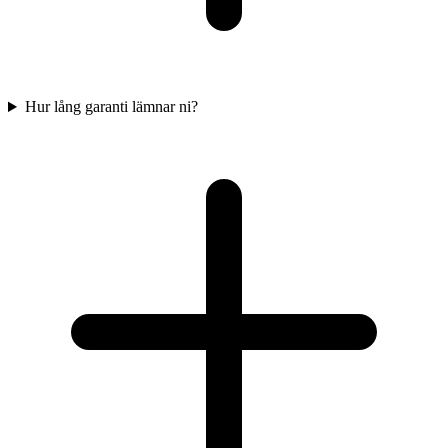
Hur lång garanti lämnar ni?