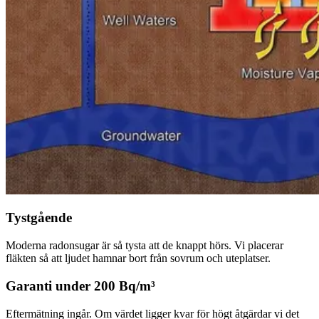
Tystgående
Moderna radonsugar är så tysta att de knappt hörs. Vi placerar
fläkten så att ljudet hamnar bort från sovrum och uteplatser.
Garanti under 200 Bq/m³
Eftermätning ingår. Om värdet ligger kvar för högt åtgärdar vi det