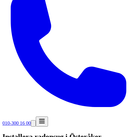
010-300 16 00
Installera radonsug i
Österåker