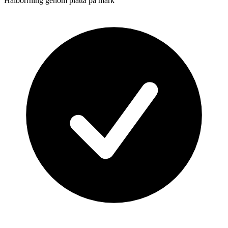
Hålborrning genom platta på mark