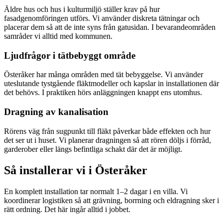
Äldre hus och hus i kulturmiljö ställer krav på hur
fasadgenomföringen utförs. Vi använder diskreta tätningar och
placerar dem så att de inte syns från gatusidan. I bevarandeområden
samråder vi alltid med kommunen.
Ljudfrågor i tätbebyggt område
Österåker har många områden med tät bebyggelse. Vi använder
uteslutande tystgående fläktmodeller och kapslar in installationen där
det behövs. I praktiken hörs anläggningen knappt ens utomhus.
Dragning av kanalisation
Rörens väg från sugpunkt till fläkt påverkar både effekten och hur
det ser ut i huset. Vi planerar dragningen så att rören döljs i förråd,
garderober eller längs befintliga schakt där det är möjligt.
Så installerar vi i
Österåker
En komplett installation tar normalt 1–2 dagar i en villa. Vi
koordinerar logistiken så att grävning, borrning och eldragning sker i
rätt ordning. Det här ingår alltid i jobbet.