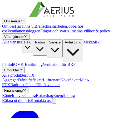
Om Aerius
Om oss
Här finns vi
Branschsamarbeten
Jobba hos
oss
Ventilationsbloggen
Frågor och svar
Allmänna villkor & policy
Våra tjänster
Alla tjänster
Mekanisk
FTX
Radon
Service
Avfuktning
frånluft
OVK Besiktning
Ventilation för BRF
Produkter
Alla produkter
FTX-
Aggregat
Frånluftsfläktar
Luftrenare
Köksfläktar
Mini-
FTX
Badrumsfläktar
Tilluftsventiler
Finansiering
Räntefri avbetalning
Rotavdrag
Energibidrag
Räkna ut ditt pris
Kontakta oss