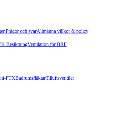
gen
Frågor och svar
Allmänna villkor & policy
K Besiktning
Ventilation för BRF
ni-FTX
Badrumsfläktar
Tilluftsventiler