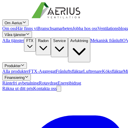
Om Aerius
Om oss
Här finns vi
Branschsamarbeten
Jobba hos oss
Ventilationsblog
Våra tjänster
Alla tjänster
Mekanisk frånluft
OV
FTX
Radon
Service
Avfuktning
Produkter
Alla produkter
FTX-Aggregat
Frånluftsfläktar
Luftrenare
Köksfläktar
Mi
Finansiering
Räntefri avbetalning
Rotavdrag
Energibidrag
Räkna ut ditt pris
Kontakta oss