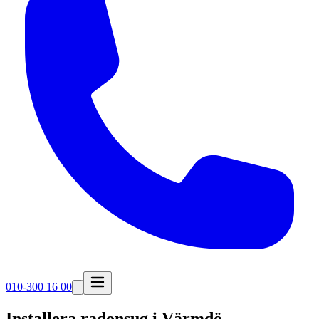
010-300 16 00
Installera radonsug i
Värmdö