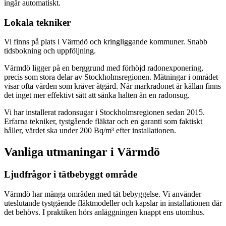
ingår automatiskt.
Lokala tekniker
Vi finns på plats i Värmdö och kringliggande kommuner. Snabb
tidsbokning och uppföljning.
Värmdö ligger på en berggrund med förhöjd radonexponering,
precis som stora delar av Stockholmsregionen. Mätningar i området
visar ofta värden som kräver åtgärd. När markradonet är källan finns
det inget mer effektivt sätt att sänka halten än en radonsug.
Vi har installerat radonsugar i Stockholmsregionen sedan 2015.
Erfarna tekniker, tystgående fläktar och en garanti som faktiskt
håller, värdet ska under 200 Bq/m³ efter installationen.
Vanliga utmaningar i
Värmdö
Ljudfrågor i tätbebyggt område
Värmdö har många områden med tät bebyggelse. Vi använder
uteslutande tystgående fläktmodeller och kapslar in installationen där
det behövs. I praktiken hörs anläggningen knappt ens utomhus.