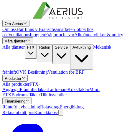
Om Aerius
Om oss
Här finns vi
Branschsamarbeten
Jobba hos
oss
Ventilationsbloggen
Frågor och svar
Allmänna villkor & policy
Våra tjänster
Alla tjänster
Mekanisk
FTX
Radon
Service
Avfuktning
frånluft
OVK Besiktning
Ventilation för BRF
Produkter
Alla produkter
FTX-
Aggregat
Frånluftsfläktar
Luftrenare
Köksfläktar
Mini-
FTX
Badrumsfläktar
Tilluftsventiler
Finansiering
Räntefri avbetalning
Rotavdrag
Energibidrag
Räkna ut ditt pris
Kontakta oss