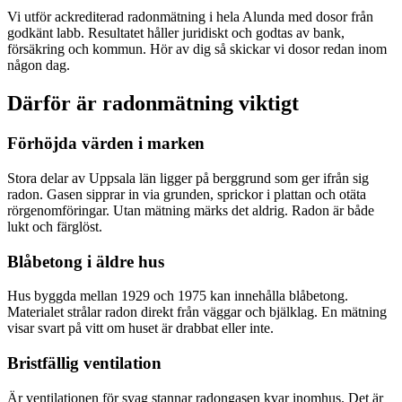
Vi utför ackrediterad radonmätning i hela Alunda med dosor från
godkänt labb. Resultatet håller juridiskt och godtas av bank,
försäkring och kommun. Hör av dig så skickar vi dosor redan inom
någon dag.
Därför är radonmätning viktigt
Förhöjda värden i marken
Stora delar av Uppsala län ligger på berggrund som ger ifrån sig
radon. Gasen sipprar in via grunden, sprickor i plattan och otäta
rörgenomföringar. Utan mätning märks det aldrig. Radon är både
lukt och färglöst.
Blåbetong i äldre hus
Hus byggda mellan 1929 och 1975 kan innehålla blåbetong.
Materialet strålar radon direkt från väggar och bjälklag. En mätning
visar svart på vitt om huset är drabbat eller inte.
Bristfällig ventilation
Är ventilationen för svag stannar radongasen kvar inomhus. Det är