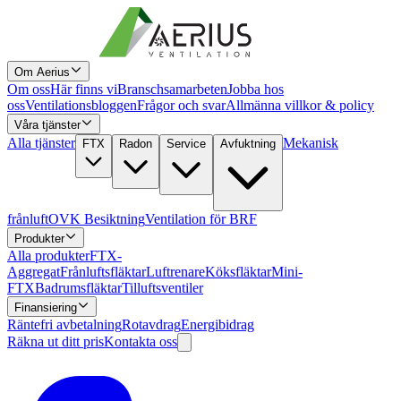
Om Aerius
Om oss
Här finns vi
Branschsamarbeten
Jobba hos
oss
Ventilationsbloggen
Frågor och svar
Allmänna villkor & policy
Våra tjänster
Alla tjänster
Mekanisk
FTX
Radon
Service
Avfuktning
frånluft
OVK Besiktning
Ventilation för BRF
Produkter
Alla produkter
FTX-
Aggregat
Frånluftsfläktar
Luftrenare
Köksfläktar
Mini-
FTX
Badrumsfläktar
Tilluftsventiler
Finansiering
Räntefri avbetalning
Rotavdrag
Energibidrag
Räkna ut ditt pris
Kontakta oss