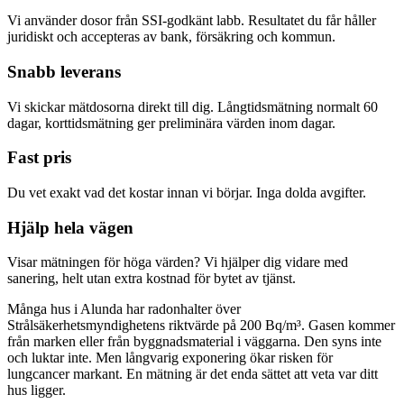
Vi använder dosor från SSI-godkänt labb. Resultatet du får håller
juridiskt och accepteras av bank, försäkring och kommun.
Snabb leverans
Vi skickar mätdosorna direkt till dig. Långtidsmätning normalt 60
dagar, korttidsmätning ger preliminära värden inom dagar.
Fast pris
Du vet exakt vad det kostar innan vi börjar. Inga dolda avgifter.
Hjälp hela vägen
Visar mätningen för höga värden? Vi hjälper dig vidare med
sanering, helt utan extra kostnad för bytet av tjänst.
Många hus i Alunda har radonhalter över
Strålsäkerhetsmyndighetens riktvärde på 200 Bq/m³. Gasen kommer
från marken eller från byggnadsmaterial i väggarna. Den syns inte
och luktar inte. Men långvarig exponering ökar risken för
lungcancer markant. En mätning är det enda sättet att veta var ditt
hus ligger.