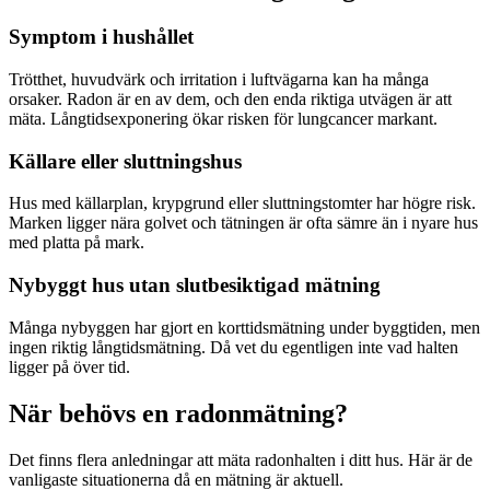
Symptom i hushållet
Trötthet, huvudvärk och irritation i luftvägarna kan ha många
orsaker. Radon är en av dem, och den enda riktiga utvägen är att
mäta. Långtidsexponering ökar risken för lungcancer markant.
Källare eller sluttningshus
Hus med källarplan, krypgrund eller sluttningstomter har högre risk.
Marken ligger nära golvet och tätningen är ofta sämre än i nyare hus
med platta på mark.
Nybyggt hus utan slutbesiktigad mätning
Många nybyggen har gjort en korttidsmätning under byggtiden, men
ingen riktig långtidsmätning. Då vet du egentligen inte vad halten
ligger på över tid.
När behövs en radonmätning?
Det finns flera anledningar att mäta radonhalten i ditt hus. Här är de
vanligaste situationerna då en mätning är aktuell.