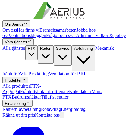
Om Aerius
Om oss
Här finns vi
Branschsamarbeten
Jobba hos
oss
Ventilationsbloggen
Frågor och svar
Allmänna villkor & policy
Våra tjänster
Alla tjänster
Mekanisk
FTX
Radon
Service
Avfuktning
frånluft
OVK Besiktning
Ventilation för BRF
Produkter
Alla produkter
FTX-
Aggregat
Frånluftsfläktar
Luftrenare
Köksfläktar
Mini-
FTX
Badrumsfläktar
Tilluftsventiler
Finansiering
Räntefri avbetalning
Rotavdrag
Energibidrag
Räkna ut ditt pris
Kontakta oss