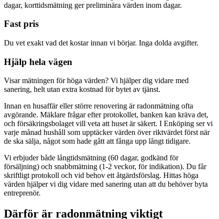
dagar, korttidsmätning ger preliminära värden inom dagar.
Fast pris
Du vet exakt vad det kostar innan vi börjar. Inga dolda avgifter.
Hjälp hela vägen
Visar mätningen för höga värden? Vi hjälper dig vidare med
sanering, helt utan extra kostnad för bytet av tjänst.
Innan en husaffär eller större renovering är radonmätning ofta
avgörande. Mäklare frågar efter protokollet, banken kan kräva det,
och försäkringsbolaget vill veta att huset är säkert. I Enköping ser vi
varje månad hushåll som upptäcker värden över riktvärdet först när
de ska sälja, något som hade gått att fånga upp långt tidigare.
Vi erbjuder både långtidsmätning (60 dagar, godkänd för
försäljning) och snabbmätning (1-2 veckor, för indikation). Du får
skriftligt protokoll och vid behov ett åtgärdsförslag. Hittas höga
värden hjälper vi dig vidare med sanering utan att du behöver byta
entreprenör.
Därför är radonmätning viktigt