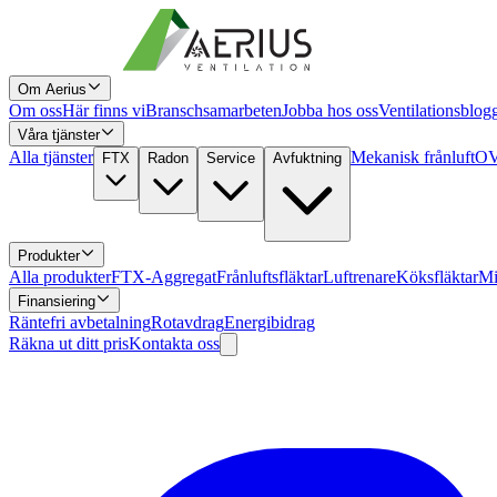
Om Aerius
Om oss
Här finns vi
Branschsamarbeten
Jobba hos oss
Ventilationsblog
Våra tjänster
Alla tjänster
Mekanisk frånluft
OV
FTX
Radon
Service
Avfuktning
Produkter
Alla produkter
FTX-Aggregat
Frånluftsfläktar
Luftrenare
Köksfläktar
Mi
Finansiering
Räntefri avbetalning
Rotavdrag
Energibidrag
Räkna ut ditt pris
Kontakta oss