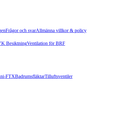
gen
Frågor och svar
Allmänna villkor & policy
K Besiktning
Ventilation för BRF
ni-FTX
Badrumsfläktar
Tilluftsventiler