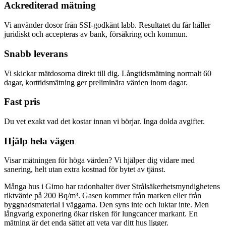
Ackrediterad mätning
Vi använder dosor från SSI-godkänt labb. Resultatet du får håller
juridiskt och accepteras av bank, försäkring och kommun.
Snabb leverans
Vi skickar mätdosorna direkt till dig. Långtidsmätning normalt 60
dagar, korttidsmätning ger preliminära värden inom dagar.
Fast pris
Du vet exakt vad det kostar innan vi börjar. Inga dolda avgifter.
Hjälp hela vägen
Visar mätningen för höga värden? Vi hjälper dig vidare med
sanering, helt utan extra kostnad för bytet av tjänst.
Många hus i Gimo har radonhalter över Strålsäkerhetsmyndighetens
riktvärde på 200 Bq/m³. Gasen kommer från marken eller från
byggnadsmaterial i väggarna. Den syns inte och luktar inte. Men
långvarig exponering ökar risken för lungcancer markant. En
mätning är det enda sättet att veta var ditt hus ligger.