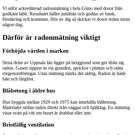
Vi utför ackrediterad radonmätning i hela Gimo med dosor från
godkänt labb. Resultatet håller juridiskt och godtas av bank,
försäkring och kommun. Hör av dig så skickar vi dosor redan inom
någon dag.
Därför är radonmätning viktigt
Förhöjda värden i marken
Stora delar av Uppsala län ligger på berggrund som ger ifrån sig
radon. Gasen sipprar in via grunden, sprickor i plattan och otäta
rörgenomföringar. Utan mätning märks det aldrig. Radon är både
lukt och färglöst.
Blåbetong i äldre hus
Hus byggda mellan 1929 och 1975 kan innehålla blåbetong.
Materialet strålar radon direkt från väggar och bjälklag. En mätning
visar svart på vitt om huset är drabbat eller inte.
Bristfällig ventilation