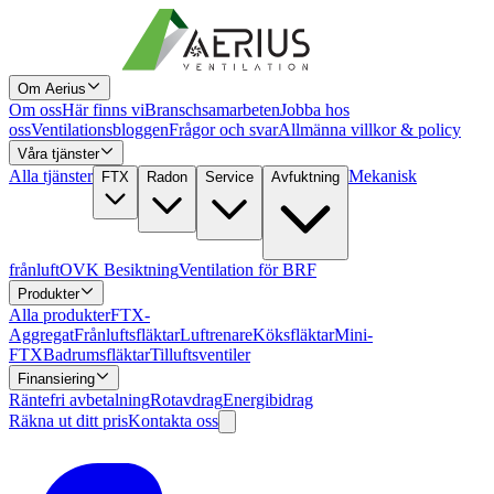
Om Aerius
Om oss
Här finns vi
Branschsamarbeten
Jobba hos
oss
Ventilationsbloggen
Frågor och svar
Allmänna villkor & policy
Våra tjänster
Alla tjänster
Mekanisk
FTX
Radon
Service
Avfuktning
frånluft
OVK Besiktning
Ventilation för BRF
Produkter
Alla produkter
FTX-
Aggregat
Frånluftsfläktar
Luftrenare
Köksfläktar
Mini-
FTX
Badrumsfläktar
Tilluftsventiler
Finansiering
Räntefri avbetalning
Rotavdrag
Energibidrag
Räkna ut ditt pris
Kontakta oss