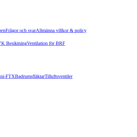
gen
Frågor och svar
Allmänna villkor & policy
K Besiktning
Ventilation för BRF
ni-FTX
Badrumsfläktar
Tilluftsventiler