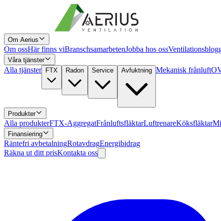
Om Aerius
Om oss
Här finns vi
Branschsamarbeten
Jobba hos oss
Ventilationsblog
Våra tjänster
Alla tjänster
Mekanisk frånluft
OV
FTX
Radon
Service
Avfuktning
Produkter
Alla produkter
FTX-Aggregat
Frånluftsfläktar
Luftrenare
Köksfläktar
Mi
Finansiering
Räntefri avbetalning
Rotavdrag
Energibidrag
Räkna ut ditt pris
Kontakta oss