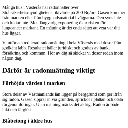
Många hus i Västerås har radonhalter över
Strålsäkerhetsmyndighetens riktvärde på 200 Bq/m³. Gasen kommer
från marken eller från byggnadsmaterial i väggarna. Den syns inte
och luktar inte. Men långvarig exponering ökar risken för
lungcancer markant. En mätning är det enda sättet att veta var ditt
hus ligger.
Vi utför ackrediterad radonmätning i hela Västerås med dosor från
godkänt labb. Resultatet håller juridiskt och godtas av bank,
försäkring och kommun. Hör av dig så skickar vi dosor redan inom
någon dag.
Därför är radonmätning viktigt
Förhöjda värden i marken
Stora delar av Västmanlands län ligger på berggrund som ger ifrån
sig radon. Gasen sipprar in via grunden, sprickor i plattan och otäta
rörgenomföringar. Utan mätning märks det aldrig. Radon är både
lukt och färglöst.
Blåbetong i äldre hus