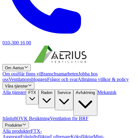
010-300 16 00
Om Aerius
Om oss
Här finns vi
Branschsamarbeten
Jobba hos
oss
Ventilationsbloggen
Frågor och svar
Allmänna villkor & policy
Våra tjänster
Alla tjänster
Mekanisk
FTX
Radon
Service
Avfuktning
frånluft
OVK Besiktning
Ventilation för BRF
Produkter
Alla produkter
FTX-
Aggregat
Frånluftsfläktar
Luftrenare
Köksfläktar
Mini-