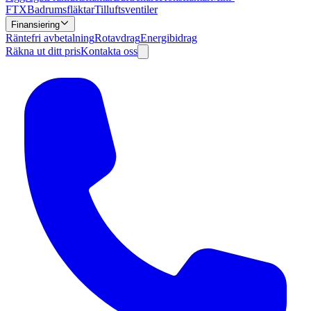
FTX
Badrumsfläktar
Tilluftsventiler
Finansiering
Räntefri avbetalning
Rotavdrag
Energibidrag
Räkna ut ditt pris
Kontakta oss