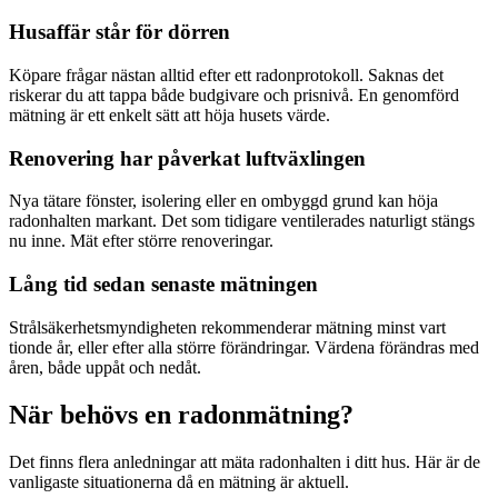
Husaffär står för dörren
Köpare frågar nästan alltid efter ett radonprotokoll. Saknas det
riskerar du att tappa både budgivare och prisnivå. En genomförd
mätning är ett enkelt sätt att höja husets värde.
Renovering har påverkat luftväxlingen
Nya tätare fönster, isolering eller en ombyggd grund kan höja
radonhalten markant. Det som tidigare ventilerades naturligt stängs
nu inne. Mät efter större renoveringar.
Lång tid sedan senaste mätningen
Strålsäkerhetsmyndigheten rekommenderar mätning minst vart
tionde år, eller efter alla större förändringar. Värdena förändras med
åren, både uppåt och nedåt.
När behövs en radonmätning?
Det finns flera anledningar att mäta radonhalten i ditt hus. Här är de
vanligaste situationerna då en mätning är aktuell.