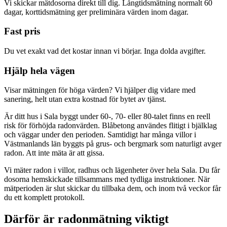
Vi skickar mätdosorna direkt till dig. Långtidsmätning normalt 60
dagar, korttidsmätning ger preliminära värden inom dagar.
Fast pris
Du vet exakt vad det kostar innan vi börjar. Inga dolda avgifter.
Hjälp hela vägen
Visar mätningen för höga värden? Vi hjälper dig vidare med
sanering, helt utan extra kostnad för bytet av tjänst.
Är ditt hus i Sala byggt under 60-, 70- eller 80-talet finns en reell
risk för förhöjda radonvärden. Blåbetong användes flitigt i bjälklag
och väggar under den perioden. Samtidigt har många villor i
Västmanlands län byggts på grus- och bergmark som naturligt avger
radon. Att inte mäta är att gissa.
Vi mäter radon i villor, radhus och lägenheter över hela Sala. Du får
dosorna hemskickade tillsammans med tydliga instruktioner. När
mätperioden är slut skickar du tillbaka dem, och inom två veckor får
du ett komplett protokoll.
Därför är radonmätning viktigt