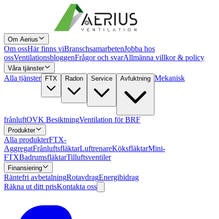
Om Aerius
Om oss
Här finns vi
Branschsamarbeten
Jobba hos
oss
Ventilationsbloggen
Frågor och svar
Allmänna villkor & policy
Våra tjänster
Alla tjänster
Mekanisk
FTX
Radon
Service
Avfuktning
frånluft
OVK Besiktning
Ventilation för BRF
Produkter
Alla produkter
FTX-
Aggregat
Frånluftsfläktar
Luftrenare
Köksfläktar
Mini-
FTX
Badrumsfläktar
Tilluftsventiler
Finansiering
Räntefri avbetalning
Rotavdrag
Energibidrag
Räkna ut ditt pris
Kontakta oss