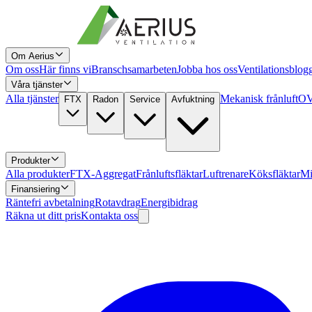
Om Aerius
Om oss
Här finns vi
Branschsamarbeten
Jobba hos oss
Ventilationsblog
Våra tjänster
Alla tjänster
Mekanisk frånluft
OV
FTX
Radon
Service
Avfuktning
Produkter
Alla produkter
FTX-Aggregat
Frånluftsfläktar
Luftrenare
Köksfläktar
Mi
Finansiering
Räntefri avbetalning
Rotavdrag
Energibidrag
Räkna ut ditt pris
Kontakta oss