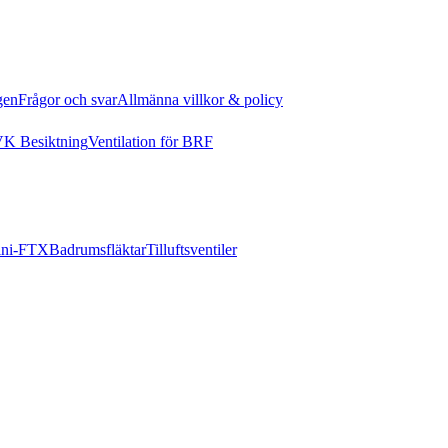
gen
Frågor och svar
Allmänna villkor & policy
K Besiktning
Ventilation för BRF
ni-FTX
Badrumsfläktar
Tilluftsventiler