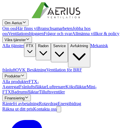
Om Aerius
Om oss
Här finns vi
Branschsamarbeten
Jobba hos
oss
Ventilationsbloggen
Frågor och svar
Allmänna villkor & policy
Våra tjänster
Alla tjänster
Mekanisk
FTX
Radon
Service
Avfuktning
frånluft
OVK Besiktning
Ventilation för BRF
Produkter
Alla produkter
FTX-
Aggregat
Frånluftsfläktar
Luftrenare
Köksfläktar
Mini-
FTX
Badrumsfläktar
Tilluftsventiler
Finansiering
Räntefri avbetalning
Rotavdrag
Energibidrag
Räkna ut ditt pris
Kontakta oss