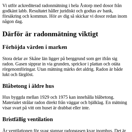
Vi utför ackrediterad radonmätning i hela Åstorp med dosor från
godkänt labb. Resultatet håller juridiskt och godtas av bank,
försäkring och kommun. Hör av dig så skickar vi dosor redan inom
någon dag.
Därför är radonmätning viktigt
Förhöjda värden i marken
Stora delar av Skåne län ligger på berggrund som ger ifrån sig
radon. Gasen sipprar in via grunden, sprickor i plattan och otäta
rörgenomföringar. Utan mätning märks det aldrig. Radon är både
lukt och färglöst.
Blåbetong i äldre hus
Hus byggda mellan 1929 och 1975 kan innehålla blåbetong.
Materialet strålar radon direkt från väggar och bjälklag. En mätning
visar svart på vitt om huset är drabbat eller inte.
Bristfällig ventilation
Är ventilationen för svag stannar radongasen kvar inomhus. Det är