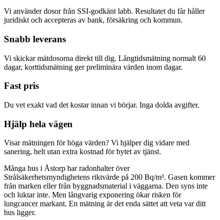
Vi använder dosor från SSI-godkänt labb. Resultatet du får håller
juridiskt och accepteras av bank, försäkring och kommun.
Snabb leverans
Vi skickar mätdosorna direkt till dig. Långtidsmätning normalt 60
dagar, korttidsmätning ger preliminära värden inom dagar.
Fast pris
Du vet exakt vad det kostar innan vi börjar. Inga dolda avgifter.
Hjälp hela vägen
Visar mätningen för höga värden? Vi hjälper dig vidare med
sanering, helt utan extra kostnad för bytet av tjänst.
Många hus i Åstorp har radonhalter över
Strålsäkerhetsmyndighetens riktvärde på 200 Bq/m³. Gasen kommer
från marken eller från byggnadsmaterial i väggarna. Den syns inte
och luktar inte. Men långvarig exponering ökar risken för
lungcancer markant. En mätning är det enda sättet att veta var ditt
hus ligger.