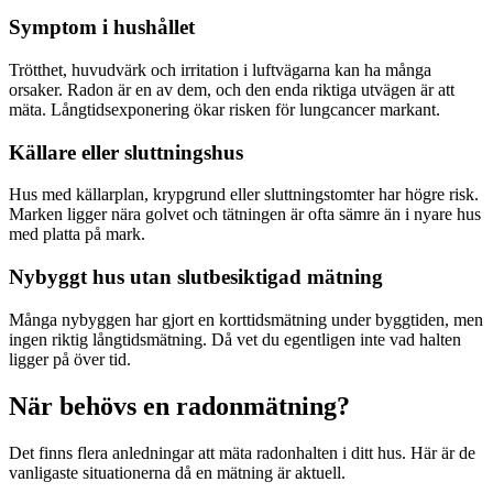
Symptom i hushållet
Trötthet, huvudvärk och irritation i luftvägarna kan ha många
orsaker. Radon är en av dem, och den enda riktiga utvägen är att
mäta. Långtidsexponering ökar risken för lungcancer markant.
Källare eller sluttningshus
Hus med källarplan, krypgrund eller sluttningstomter har högre risk.
Marken ligger nära golvet och tätningen är ofta sämre än i nyare hus
med platta på mark.
Nybyggt hus utan slutbesiktigad mätning
Många nybyggen har gjort en korttidsmätning under byggtiden, men
ingen riktig långtidsmätning. Då vet du egentligen inte vad halten
ligger på över tid.
När behövs en radonmätning?
Det finns flera anledningar att mäta radonhalten i ditt hus. Här är de
vanligaste situationerna då en mätning är aktuell.