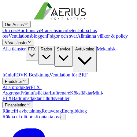
Om Aerius
Om oss
Här finns vi
Branschsamarbeten
Jobba hos
oss
Ventilationsbloggen
Frågor och svar
Allmänna villkor & policy
Våra tjänster
Alla tjänster
Mekanisk
FTX
Radon
Service
Avfuktning
frånluft
OVK Besiktning
Ventilation för BRF
Produkter
Alla produkter
FTX-
Aggregat
Frånluftsfläktar
Luftrenare
Köksfläktar
Mini-
FTX
Badrumsfläktar
Tilluftsventiler
Finansiering
Räntefri avbetalning
Rotavdrag
Energibidrag
Räkna ut ditt pris
Kontakta oss