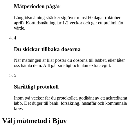
Mätperioden pågår
Långtidsmätning sträcker sig över minst 60 dagar (oktober–
april). Korttidsmätning tar 1-2 veckor och ger ett preliminärt
värde.
4
Du skickar tillbaka dosorna
När mätningen är klar postar du dosorna till labbet, eller låter
oss hämta dem. Allt går smidigt och utan extra avgift.
5
Skriftligt protokoll
Inom två veckor får du protokollet, godkänt av ett ackrediterat
labb. Det duger till bank, försäkring, husaffär och kommunala
krav.
Välj mätmetod i
Bjuv