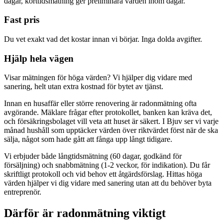
dagar, korttidsmätning ger preliminära värden inom dagar.
Fast pris
Du vet exakt vad det kostar innan vi börjar. Inga dolda avgifter.
Hjälp hela vägen
Visar mätningen för höga värden? Vi hjälper dig vidare med
sanering, helt utan extra kostnad för bytet av tjänst.
Innan en husaffär eller större renovering är radonmätning ofta
avgörande. Mäklare frågar efter protokollet, banken kan kräva det,
och försäkringsbolaget vill veta att huset är säkert. I Bjuv ser vi varje
månad hushåll som upptäcker värden över riktvärdet först när de ska
sälja, något som hade gått att fånga upp långt tidigare.
Vi erbjuder både långtidsmätning (60 dagar, godkänd för
försäljning) och snabbmätning (1-2 veckor, för indikation). Du får
skriftligt protokoll och vid behov ett åtgärdsförslag. Hittas höga
värden hjälper vi dig vidare med sanering utan att du behöver byta
entreprenör.
Därför är radonmätning viktigt