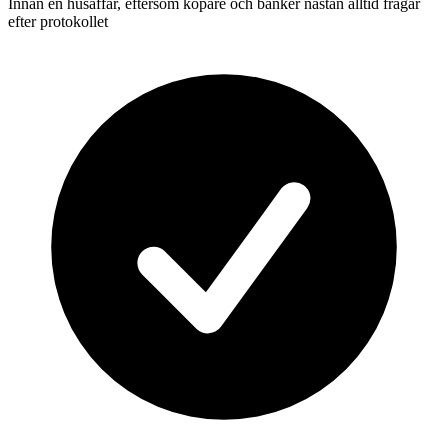
Innan en husaffär, eftersom köpare och banker nästan alltid frågar
efter protokollet