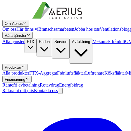
Om Aerius
Om oss
Här finns vi
Branschsamarbeten
Jobba hos oss
Ventilationsblog
Våra tjänster
Alla tjänster
Mekanisk frånluft
OV
FTX
Radon
Service
Avfuktning
Produkter
Alla produkter
FTX-Aggregat
Frånluftsfläktar
Luftrenare
Köksfläktar
Mi
Finansiering
Räntefri avbetalning
Rotavdrag
Energibidrag
Räkna ut ditt pris
Kontakta oss