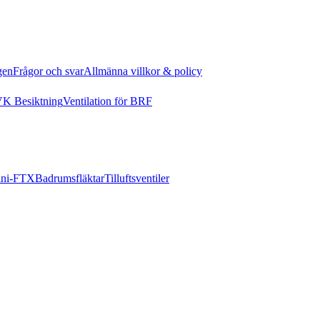
gen
Frågor och svar
Allmänna villkor & policy
K Besiktning
Ventilation för BRF
ni-FTX
Badrumsfläktar
Tilluftsventiler