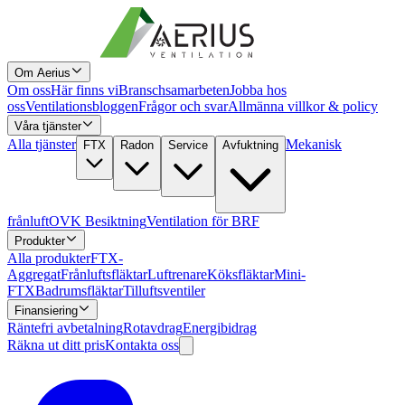
Om Aerius
Om oss
Här finns vi
Branschsamarbeten
Jobba hos
oss
Ventilationsbloggen
Frågor och svar
Allmänna villkor & policy
Våra tjänster
Alla tjänster
Mekanisk
FTX
Radon
Service
Avfuktning
frånluft
OVK Besiktning
Ventilation för BRF
Produkter
Alla produkter
FTX-
Aggregat
Frånluftsfläktar
Luftrenare
Köksfläktar
Mini-
FTX
Badrumsfläktar
Tilluftsventiler
Finansiering
Räntefri avbetalning
Rotavdrag
Energibidrag
Räkna ut ditt pris
Kontakta oss