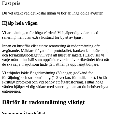
Fast pris
Du vet exakt vad det kostar innan vi börjar. Inga dolda avgifter.
Hjälp hela vägen
Visar mätningen för höga värden? Vi hjälper dig vidare med
sanering, helt utan extra kostnad för bytet av tjänst.
Innan en husaffär eller större renovering är radonmätning ofta
avgörande. Mäklare frågar efter protokollet, banken kan kräva det,
och försäkringsbolaget vill veta att huset är säkert. I Eslöv ser vi
varje månad hushåll som upptäcker värden över riktvärdet först när
de ska sälja, något som hade gått att fånga upp långt tidigare.
Vi erbjuder både långtidsmätning (60 dagar, godkänd för
försäljning) och snabbmätning (1-2 veckor, för indikation). Du får
skriftligt protokoll och vid behov ett åtgärdsförslag. Hittas höga
värden hjälper vi dig vidare med sanering utan att du behöver byta
entreprenör.
Därför är radonmätning viktigt
Symptom i hushållet