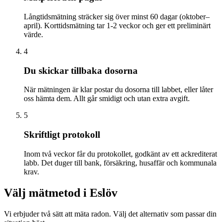
Långtidsmätning sträcker sig över minst 60 dagar (oktober–
april). Korttidsmätning tar 1-2 veckor och ger ett preliminärt
värde.
4
Du skickar tillbaka dosorna
När mätningen är klar postar du dosorna till labbet, eller låter
oss hämta dem. Allt går smidigt och utan extra avgift.
5
Skriftligt protokoll
Inom två veckor får du protokollet, godkänt av ett ackrediterat
labb. Det duger till bank, försäkring, husaffär och kommunala
krav.
Välj mätmetod i
Eslöv
Vi erbjuder två sätt att mäta radon. Välj det alternativ som passar din