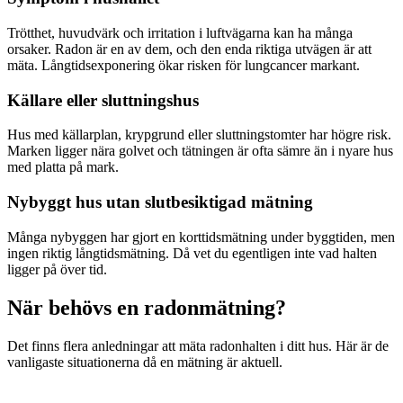
Trötthet, huvudvärk och irritation i luftvägarna kan ha många
orsaker. Radon är en av dem, och den enda riktiga utvägen är att
mäta. Långtidsexponering ökar risken för lungcancer markant.
Källare eller sluttningshus
Hus med källarplan, krypgrund eller sluttningstomter har högre risk.
Marken ligger nära golvet och tätningen är ofta sämre än i nyare hus
med platta på mark.
Nybyggt hus utan slutbesiktigad mätning
Många nybyggen har gjort en korttidsmätning under byggtiden, men
ingen riktig långtidsmätning. Då vet du egentligen inte vad halten
ligger på över tid.
När behövs en radonmätning?
Det finns flera anledningar att mäta radonhalten i ditt hus. Här är de
vanligaste situationerna då en mätning är aktuell.