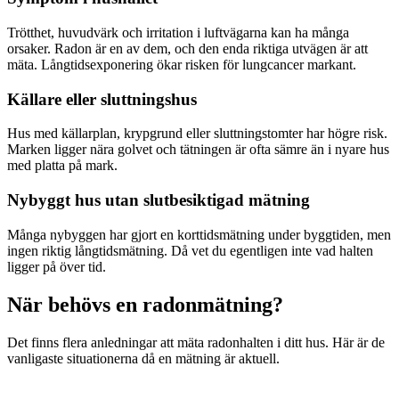
Trötthet, huvudvärk och irritation i luftvägarna kan ha många
orsaker. Radon är en av dem, och den enda riktiga utvägen är att
mäta. Långtidsexponering ökar risken för lungcancer markant.
Källare eller sluttningshus
Hus med källarplan, krypgrund eller sluttningstomter har högre risk.
Marken ligger nära golvet och tätningen är ofta sämre än i nyare hus
med platta på mark.
Nybyggt hus utan slutbesiktigad mätning
Många nybyggen har gjort en korttidsmätning under byggtiden, men
ingen riktig långtidsmätning. Då vet du egentligen inte vad halten
ligger på över tid.
När behövs en radonmätning?
Det finns flera anledningar att mäta radonhalten i ditt hus. Här är de
vanligaste situationerna då en mätning är aktuell.