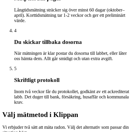
Långtidsmätning sträcker sig över minst 60 dagar (oktober–
april). Korttidsmätning tar 1-2 veckor och ger ett preliminärt
värde.
4
Du skickar tillbaka dosorna
När mätningen är klar postar du dosorna till labbet, eller låter
oss hämta dem. Allt går smidigt och utan extra avgift.
5
Skriftligt protokoll
Inom två veckor får du protokollet, godkänt av ett ackrediterat
labb. Det duger till bank, försäkring, husaffär och kommunala
krav.
Välj mätmetod i
Klippan
Vi erbjuder två sätt att mäta radon. Välj det alternativ som passar din