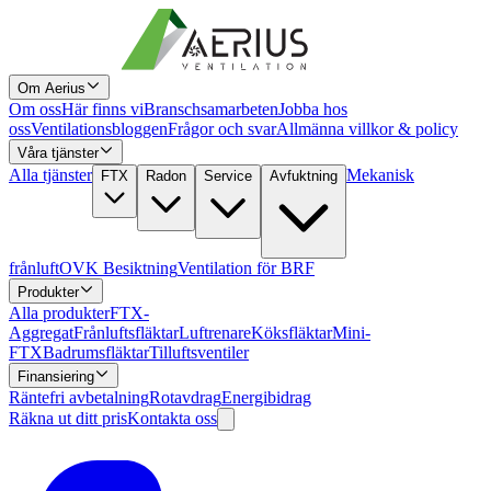
Om Aerius
Om oss
Här finns vi
Branschsamarbeten
Jobba hos
oss
Ventilationsbloggen
Frågor och svar
Allmänna villkor & policy
Våra tjänster
Alla tjänster
Mekanisk
FTX
Radon
Service
Avfuktning
frånluft
OVK Besiktning
Ventilation för BRF
Produkter
Alla produkter
FTX-
Aggregat
Frånluftsfläktar
Luftrenare
Köksfläktar
Mini-
FTX
Badrumsfläktar
Tilluftsventiler
Finansiering
Räntefri avbetalning
Rotavdrag
Energibidrag
Räkna ut ditt pris
Kontakta oss