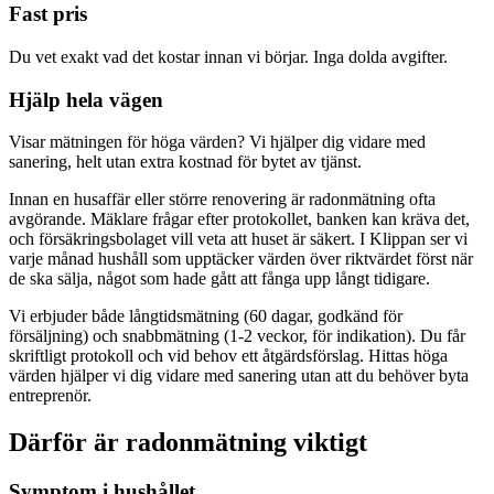
Fast pris
Du vet exakt vad det kostar innan vi börjar. Inga dolda avgifter.
Hjälp hela vägen
Visar mätningen för höga värden? Vi hjälper dig vidare med
sanering, helt utan extra kostnad för bytet av tjänst.
Innan en husaffär eller större renovering är radonmätning ofta
avgörande. Mäklare frågar efter protokollet, banken kan kräva det,
och försäkringsbolaget vill veta att huset är säkert. I Klippan ser vi
varje månad hushåll som upptäcker värden över riktvärdet först när
de ska sälja, något som hade gått att fånga upp långt tidigare.
Vi erbjuder både långtidsmätning (60 dagar, godkänd för
försäljning) och snabbmätning (1-2 veckor, för indikation). Du får
skriftligt protokoll och vid behov ett åtgärdsförslag. Hittas höga
värden hjälper vi dig vidare med sanering utan att du behöver byta
entreprenör.
Därför är radonmätning viktigt
Symptom i hushållet