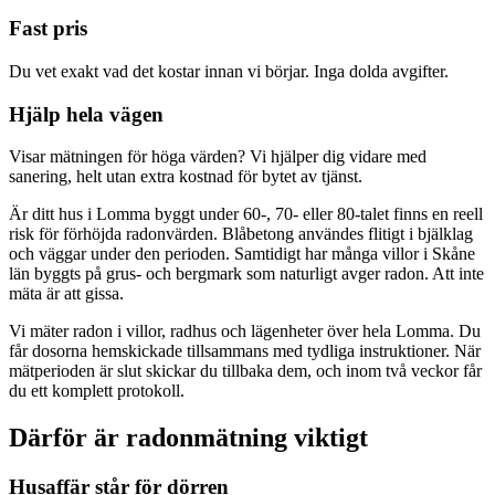
Fast pris
Du vet exakt vad det kostar innan vi börjar. Inga dolda avgifter.
Hjälp hela vägen
Visar mätningen för höga värden? Vi hjälper dig vidare med
sanering, helt utan extra kostnad för bytet av tjänst.
Är ditt hus i Lomma byggt under 60-, 70- eller 80-talet finns en reell
risk för förhöjda radonvärden. Blåbetong användes flitigt i bjälklag
och väggar under den perioden. Samtidigt har många villor i Skåne
län byggts på grus- och bergmark som naturligt avger radon. Att inte
mäta är att gissa.
Vi mäter radon i villor, radhus och lägenheter över hela Lomma. Du
får dosorna hemskickade tillsammans med tydliga instruktioner. När
mätperioden är slut skickar du tillbaka dem, och inom två veckor får
du ett komplett protokoll.
Därför är radonmätning viktigt
Husaffär står för dörren