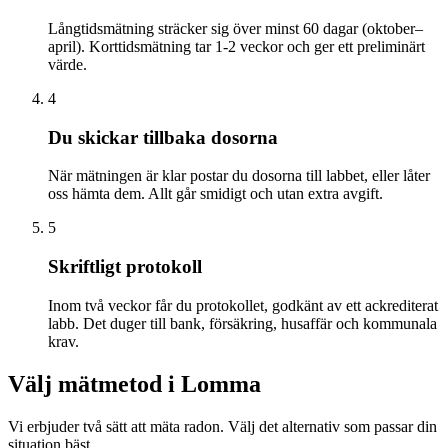
Långtidsmätning sträcker sig över minst 60 dagar (oktober–
april). Korttidsmätning tar 1-2 veckor och ger ett preliminärt
värde.
4
Du skickar tillbaka dosorna
När mätningen är klar postar du dosorna till labbet, eller låter
oss hämta dem. Allt går smidigt och utan extra avgift.
5
Skriftligt protokoll
Inom två veckor får du protokollet, godkänt av ett ackrediterat
labb. Det duger till bank, försäkring, husaffär och kommunala
krav.
Välj mätmetod i
Lomma
Vi erbjuder två sätt att mäta radon. Välj det alternativ som passar din
situation bäst.