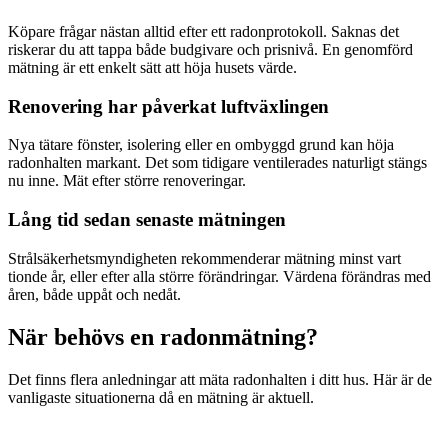
Köpare frågar nästan alltid efter ett radonprotokoll. Saknas det
riskerar du att tappa både budgivare och prisnivå. En genomförd
mätning är ett enkelt sätt att höja husets värde.
Renovering har påverkat luftväxlingen
Nya tätare fönster, isolering eller en ombyggd grund kan höja
radonhalten markant. Det som tidigare ventilerades naturligt stängs
nu inne. Mät efter större renoveringar.
Lång tid sedan senaste mätningen
Strålsäkerhetsmyndigheten rekommenderar mätning minst vart
tionde år, eller efter alla större förändringar. Värdena förändras med
åren, både uppåt och nedåt.
När behövs en radonmätning?
Det finns flera anledningar att mäta radonhalten i ditt hus. Här är de
vanligaste situationerna då en mätning är aktuell.