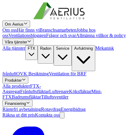
Om Aerius
Om oss
Här finns vi
Branschsamarbeten
Jobba hos
oss
Ventilationsbloggen
Frågor och svar
Allmänna villkor & policy
Våra tjänster
Alla tjänster
Mekanisk
FTX
Radon
Service
Avfuktning
frånluft
OVK Besiktning
Ventilation för BRF
Produkter
Alla produkter
FTX-
Aggregat
Frånluftsfläktar
Luftrenare
Köksfläktar
Mini-
FTX
Badrumsfläktar
Tilluftsventiler
Finansiering
Räntefri avbetalning
Rotavdrag
Energibidrag
Räkna ut ditt pris
Kontakta oss