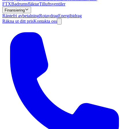
FTX
Badrumsfläktar
Tilluftsventiler
Finansiering
Räntefri avbetalning
Rotavdrag
Energibidrag
Räkna ut ditt pris
Kontakta oss