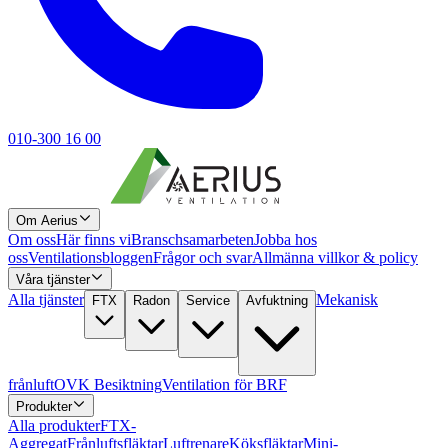
010-300 16 00
Om Aerius
Om oss
Här finns vi
Branschsamarbeten
Jobba hos
oss
Ventilationsbloggen
Frågor och svar
Allmänna villkor & policy
Våra tjänster
Alla tjänster
Mekanisk
FTX
Radon
Service
Avfuktning
frånluft
OVK Besiktning
Ventilation för BRF
Produkter
Alla produkter
FTX-
Aggregat
Frånluftsfläktar
Luftrenare
Köksfläktar
Mini-