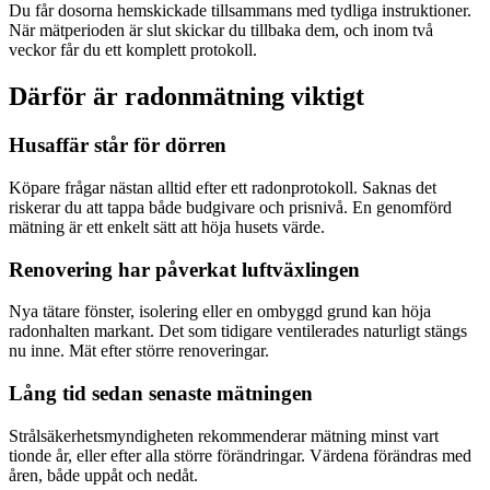
Du får dosorna hemskickade tillsammans med tydliga instruktioner.
När mätperioden är slut skickar du tillbaka dem, och inom två
veckor får du ett komplett protokoll.
Därför är radonmätning viktigt
Husaffär står för dörren
Köpare frågar nästan alltid efter ett radonprotokoll. Saknas det
riskerar du att tappa både budgivare och prisnivå. En genomförd
mätning är ett enkelt sätt att höja husets värde.
Renovering har påverkat luftväxlingen
Nya tätare fönster, isolering eller en ombyggd grund kan höja
radonhalten markant. Det som tidigare ventilerades naturligt stängs
nu inne. Mät efter större renoveringar.
Lång tid sedan senaste mätningen
Strålsäkerhetsmyndigheten rekommenderar mätning minst vart
tionde år, eller efter alla större förändringar. Värdena förändras med
åren, både uppåt och nedåt.