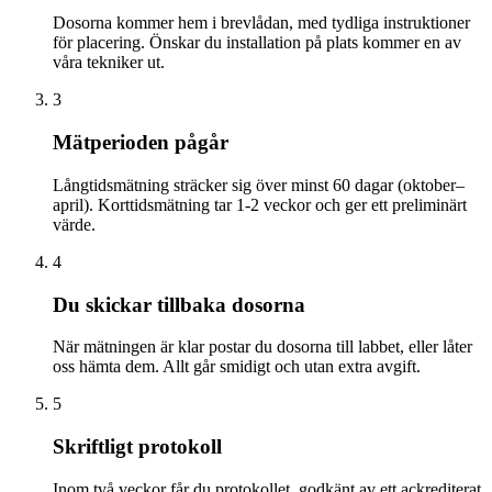
Dosorna kommer hem i brevlådan, med tydliga instruktioner
för placering. Önskar du installation på plats kommer en av
våra tekniker ut.
3
Mätperioden pågår
Långtidsmätning sträcker sig över minst 60 dagar (oktober–
april). Korttidsmätning tar 1-2 veckor och ger ett preliminärt
värde.
4
Du skickar tillbaka dosorna
När mätningen är klar postar du dosorna till labbet, eller låter
oss hämta dem. Allt går smidigt och utan extra avgift.
5
Skriftligt protokoll
Inom två veckor får du protokollet, godkänt av ett ackrediterat