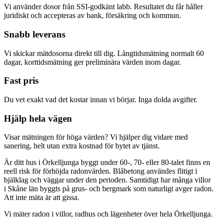
Vi använder dosor från SSI-godkänt labb. Resultatet du får håller
juridiskt och accepteras av bank, försäkring och kommun.
Snabb leverans
Vi skickar mätdosorna direkt till dig. Långtidsmätning normalt 60
dagar, korttidsmätning ger preliminära värden inom dagar.
Fast pris
Du vet exakt vad det kostar innan vi börjar. Inga dolda avgifter.
Hjälp hela vägen
Visar mätningen för höga värden? Vi hjälper dig vidare med
sanering, helt utan extra kostnad för bytet av tjänst.
Är ditt hus i Örkelljunga byggt under 60-, 70- eller 80-talet finns en
reell risk för förhöjda radonvärden. Blåbetong användes flitigt i
bjälklag och väggar under den perioden. Samtidigt har många villor
i Skåne län byggts på grus- och bergmark som naturligt avger radon.
Att inte mäta är att gissa.
Vi mäter radon i villor, radhus och lägenheter över hela Örkelljunga.