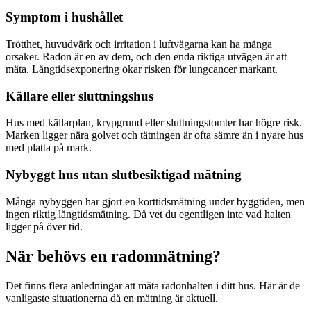
Symptom i hushållet
Trötthet, huvudvärk och irritation i luftvägarna kan ha många
orsaker. Radon är en av dem, och den enda riktiga utvägen är att
mäta. Långtidsexponering ökar risken för lungcancer markant.
Källare eller sluttningshus
Hus med källarplan, krypgrund eller sluttningstomter har högre risk.
Marken ligger nära golvet och tätningen är ofta sämre än i nyare hus
med platta på mark.
Nybyggt hus utan slutbesiktigad mätning
Många nybyggen har gjort en korttidsmätning under byggtiden, men
ingen riktig långtidsmätning. Då vet du egentligen inte vad halten
ligger på över tid.
När behövs en radonmätning?
Det finns flera anledningar att mäta radonhalten i ditt hus. Här är de
vanligaste situationerna då en mätning är aktuell.