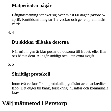
Mätperioden pågår
Långtidsmätning sträcker sig över minst 60 dagar (oktober–
april). Korttidsmätning tar 1-2 veckor och ger ett preliminärt
värde.
4
Du skickar tillbaka dosorna
När mätningen är klar postar du dosorna till labbet, eller låter
oss hämta dem. Allt går smidigt och utan extra avgift.
5
Skriftligt protokoll
Inom två veckor får du protokollet, godkänt av ett ackrediterat
labb. Det duger till bank, försäkring, husaffär och kommunala
krav.
Välj mätmetod i
Perstorp