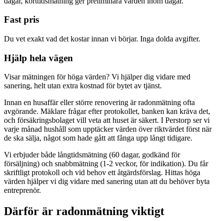
dagar, korttidsmätning ger preliminära värden inom dagar.
Fast pris
Du vet exakt vad det kostar innan vi börjar. Inga dolda avgifter.
Hjälp hela vägen
Visar mätningen för höga värden? Vi hjälper dig vidare med
sanering, helt utan extra kostnad för bytet av tjänst.
Innan en husaffär eller större renovering är radonmätning ofta
avgörande. Mäklare frågar efter protokollet, banken kan kräva det,
och försäkringsbolaget vill veta att huset är säkert. I Perstorp ser vi
varje månad hushåll som upptäcker värden över riktvärdet först när
de ska sälja, något som hade gått att fånga upp långt tidigare.
Vi erbjuder både långtidsmätning (60 dagar, godkänd för
försäljning) och snabbmätning (1-2 veckor, för indikation). Du får
skriftligt protokoll och vid behov ett åtgärdsförslag. Hittas höga
värden hjälper vi dig vidare med sanering utan att du behöver byta
entreprenör.
Därför är radonmätning viktigt