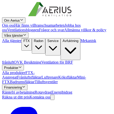
Om Aerius
Om oss
Här finns vi
Branschsamarbeten
Jobba hos
oss
Ventilationsbloggen
Frågor och svar
Allmänna villkor & policy
Våra tjänster
Alla tjänster
Mekanisk
FTX
Radon
Service
Avfuktning
frånluft
OVK Besiktning
Ventilation för BRF
Produkter
Alla produkter
FTX-
Aggregat
Frånluftsfläktar
Luftrenare
Köksfläktar
Mini-
FTX
Badrumsfläktar
Tilluftsventiler
Finansiering
Räntefri avbetalning
Rotavdrag
Energibidrag
Räkna ut ditt pris
Kontakta oss