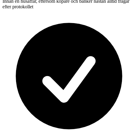
Innan en husaffär, eftersom köpare och banker nästan alltid frågar
efter protokollet