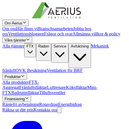
Om Aerius
Om oss
Här finns vi
Branschsamarbeten
Jobba hos
oss
Ventilationsbloggen
Frågor och svar
Allmänna villkor & policy
Våra tjänster
Alla tjänster
Mekanisk
FTX
Radon
Service
Avfuktning
frånluft
OVK Besiktning
Ventilation för BRF
Produkter
Alla produkter
FTX-
Aggregat
Frånluftsfläktar
Luftrenare
Köksfläktar
Mini-
FTX
Badrumsfläktar
Tilluftsventiler
Finansiering
Räntefri avbetalning
Rotavdrag
Energibidrag
Räkna ut ditt pris
Kontakta oss