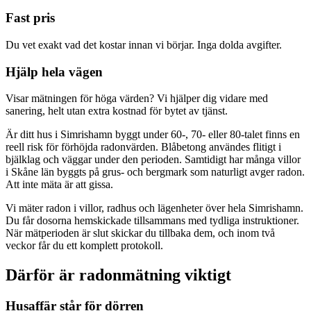
Fast pris
Du vet exakt vad det kostar innan vi börjar. Inga dolda avgifter.
Hjälp hela vägen
Visar mätningen för höga värden? Vi hjälper dig vidare med
sanering, helt utan extra kostnad för bytet av tjänst.
Är ditt hus i Simrishamn byggt under 60-, 70- eller 80-talet finns en
reell risk för förhöjda radonvärden. Blåbetong användes flitigt i
bjälklag och väggar under den perioden. Samtidigt har många villor
i Skåne län byggts på grus- och bergmark som naturligt avger radon.
Att inte mäta är att gissa.
Vi mäter radon i villor, radhus och lägenheter över hela Simrishamn.
Du får dosorna hemskickade tillsammans med tydliga instruktioner.
När mätperioden är slut skickar du tillbaka dem, och inom två
veckor får du ett komplett protokoll.
Därför är radonmätning viktigt
Husaffär står för dörren