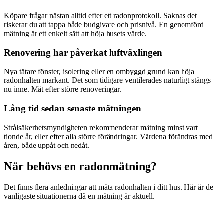
Köpare frågar nästan alltid efter ett radonprotokoll. Saknas det
riskerar du att tappa både budgivare och prisnivå. En genomförd
mätning är ett enkelt sätt att höja husets värde.
Renovering har påverkat luftväxlingen
Nya tätare fönster, isolering eller en ombyggd grund kan höja
radonhalten markant. Det som tidigare ventilerades naturligt stängs
nu inne. Mät efter större renoveringar.
Lång tid sedan senaste mätningen
Strålsäkerhetsmyndigheten rekommenderar mätning minst vart
tionde år, eller efter alla större förändringar. Värdena förändras med
åren, både uppåt och nedåt.
När behövs en radonmätning?
Det finns flera anledningar att mäta radonhalten i ditt hus. Här är de
vanligaste situationerna då en mätning är aktuell.