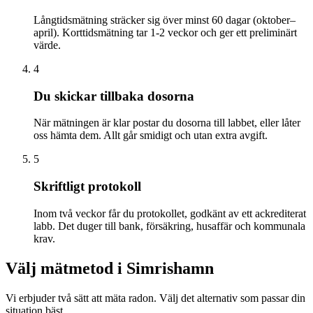
Långtidsmätning sträcker sig över minst 60 dagar (oktober–
april). Korttidsmätning tar 1-2 veckor och ger ett preliminärt
värde.
4
Du skickar tillbaka dosorna
När mätningen är klar postar du dosorna till labbet, eller låter
oss hämta dem. Allt går smidigt och utan extra avgift.
5
Skriftligt protokoll
Inom två veckor får du protokollet, godkänt av ett ackrediterat
labb. Det duger till bank, försäkring, husaffär och kommunala
krav.
Välj mätmetod i
Simrishamn
Vi erbjuder två sätt att mäta radon. Välj det alternativ som passar din
situation bäst.