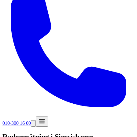
010-300 16 00
Radonmätning i
Simrishamn